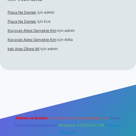
Plaza Ne Demek
için
admin
Plaza Ne Demek
için
Ece
Koçovalı Ailesi Gerçekte Kim
için
admin
Koçovalı Ailesi Gerçekte Kim
için
Atilla
Irak Arap Ülkesi Mi
için
admin
ilbet giriş
betexper
Reklam ve İletişim:
E-mail:
backlinkpaneli@gmail.com
Teams:
forumhizmeti@gmail.com
Whatsapp: 0262 606 0 726
Telegram:
@karabul