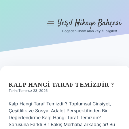
Yeşil Hikaye Bahçesi
menüyü
aç
Doğadan ilham alan keyifli bilgiler!
Anasayfa
Gizlilik Politikası
Yasal Uyarı
YEŞIL
Hakkımızda
HIKAYE
KALP HANGI TARAF TEMIZDIR ?
Tarih: Temmuz 23, 2026
BAHÇESI
Kalp Hangi Taraf Temizdir? Toplumsal Cinsiyet,
YAZILAR
Çeşitlilik ve Sosyal Adalet Perspektifinden Bir
Değerlendirme Kalp Hangi Taraf Temizdir?
Sorusuna Farklı Bir Bakış Merhaba arkadaşlar! Bu