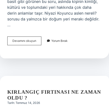
basit gibi görünen bu soru, aslında kişinin kimliği,
kültürü ve toplumdaki yeri hakkında çok daha
derin anlamlar taşır. Niyazi Koyuncu aslen nereli?
sorusu da yalnızca bir doğum yeri merakı değildir.
…
Kazim
Devamını okuyun
Yorum Bırak
Koyuncu
aslen
nereli
?
KIRLANGIÇ FIRTINASI NE ZAMAN
OLDU ?
Tarih: Temmuz 14, 2026