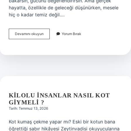
bakarsın, gücünü değerlendirirsin. Ama gerçek
hayatta, özellikle de geleceği düşünürken, mesele
hiç o kadar temiz değil.…
Korelasyon
Devamını okuyun
Yorum Bırak
analizi
sonuçları
nasıl
yorumlanır
?
KILOLU INSANLAR NASIL KOT
GIYMELI ?
Tarih: Temmuz 13, 2026
Kot kumaş çekme yapar mı? Eski bir kotun bana
öğrettiği sabır hikâyesi Zeytinvadisi okuyucularına