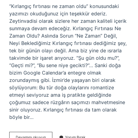
“Kırlangıç fırtınası ne zaman oldu” konusundaki
yazımızı okuduğunuz için teşekkür ederiz.
Zeytinvadisi olarak sizlere her zaman kaliteli içerik
sunmaya devam edeceğiz. Kırlangıç Fırtınası Ne
Zaman Oldu? Aslında Sorun “Ne Zaman” Değil,
Neyi Beklediğimiz Kırlangıç fırtınası dediğimiz şey,
tek bir günün olayı değil. Ama biz yine de ısrarla
takvimde bir işaret arıyoruz. “Şu gün oldu mu?”,
“Geçti mi?”, “Bu sene niye gecikti?”… Sanki doğa
bizim Google Calendar’a entegre olmak
zorundaymış gibi. İzmir’de yaşayan biri olarak
söylüyorum: Bu tür doğa olaylarını romantize
etmeyi seviyoruz ama iş pratikte geldiğinde
çoğumuz sadece rüzgârın saçımızı mahvetmesine
sinir oluyoruz. Kırlangıç fırtınası da tam olarak
böyle bir…
Kırlangıç
Devamını okuyun
Yorum Bırak