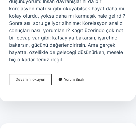
düşünüyorum: İnsan davranışlarını da bir
korelasyon matrisi gibi okuyabilsek hayat daha mı
kolay olurdu, yoksa daha mı karmaşık hale gelirdi?
Sonra asıl soru geliyor zihnime: Korelasyon analizi
sonuçları nasıl yorumlanır? Kağıt üzerinde çok net
bir cevap var gibi: katsayıya bakarsın, işaretine
bakarsın, gücünü değerlendirirsin. Ama gerçek
hayatta, özellikle de geleceği düşünürken, mesele
hiç o kadar temiz değil.…
Korelasyon
Devamını okuyun
Yorum Bırak
analizi
sonuçları
nasıl
yorumlanır
?