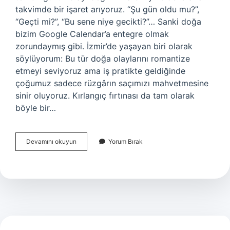
takvimde bir işaret arıyoruz. “Şu gün oldu mu?”,
“Geçti mi?”, “Bu sene niye gecikti?”… Sanki doğa
bizim Google Calendar’a entegre olmak
zorundaymış gibi. İzmir’de yaşayan biri olarak
söylüyorum: Bu tür doğa olaylarını romantize
etmeyi seviyoruz ama iş pratikte geldiğinde
çoğumuz sadece rüzgârın saçımızı mahvetmesine
sinir oluyoruz. Kırlangıç fırtınası da tam olarak
böyle bir…
Kırlangıç
Devamını okuyun
Yorum Bırak
fırtınası
ne
zaman
oldu
?