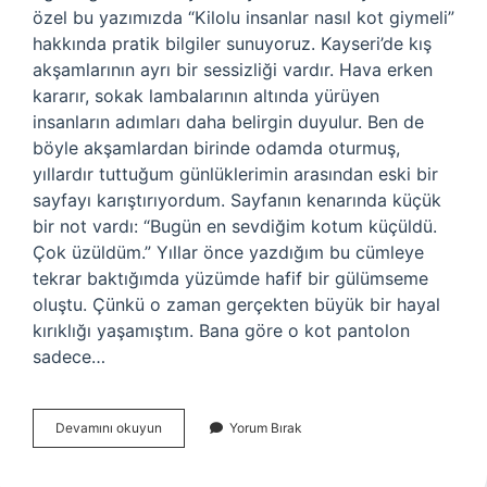
özel bu yazımızda “Kilolu insanlar nasıl kot giymeli”
hakkında pratik bilgiler sunuyoruz. Kayseri’de kış
akşamlarının ayrı bir sessizliği vardır. Hava erken
kararır, sokak lambalarının altında yürüyen
insanların adımları daha belirgin duyulur. Ben de
böyle akşamlardan birinde odamda oturmuş,
yıllardır tuttuğum günlüklerimin arasından eski bir
sayfayı karıştırıyordum. Sayfanın kenarında küçük
bir not vardı: “Bugün en sevdiğim kotum küçüldü.
Çok üzüldüm.” Yıllar önce yazdığım bu cümleye
tekrar baktığımda yüzümde hafif bir gülümseme
oluştu. Çünkü o zaman gerçekten büyük bir hayal
kırıklığı yaşamıştım. Bana göre o kot pantolon
sadece…
Kilolu
Devamını okuyun
Yorum Bırak
insanlar
nasıl
kot