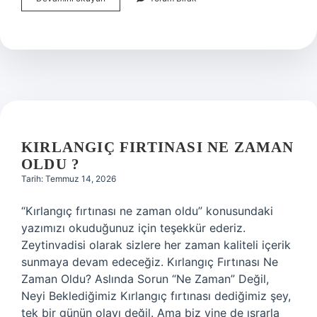
fırtınası
ne
zaman
oldu
?
KIRLANGIÇ FIRTINASI NE ZAMAN
OLDU ?
Tarih: Temmuz 14, 2026
“Kırlangıç fırtınası ne zaman oldu” konusundaki
yazımızı okuduğunuz için teşekkür ederiz.
Zeytinvadisi olarak sizlere her zaman kaliteli içerik
sunmaya devam edeceğiz. Kırlangıç Fırtınası Ne
Zaman Oldu? Aslında Sorun “Ne Zaman” Değil,
Neyi Beklediğimiz Kırlangıç fırtınası dediğimiz şey,
tek bir günün olayı değil. Ama biz yine de ısrarla