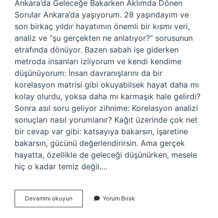
Ankara’da Geleceğe Bakarken Aklımda Dönen
Sorular Ankara’da yaşıyorum. 28 yaşındayım ve
son birkaç yıldır hayatımın önemli bir kısmı veri,
analiz ve “şu gerçekten ne anlatıyor?” sorusunun
etrafında dönüyor. Bazen sabah işe giderken
metroda insanları izliyorum ve kendi kendime
düşünüyorum: İnsan davranışlarını da bir
korelasyon matrisi gibi okuyabilsek hayat daha mı
kolay olurdu, yoksa daha mı karmaşık hale gelirdi?
Sonra asıl soru geliyor zihnime: Korelasyon analizi
sonuçları nasıl yorumlanır? Kağıt üzerinde çok net
bir cevap var gibi: katsayıya bakarsın, işaretine
bakarsın, gücünü değerlendirirsin. Ama gerçek
hayatta, özellikle de geleceği düşünürken, mesele
hiç o kadar temiz değil.…
Korelasyon
Devamını okuyun
Yorum Bırak
analizi
sonuçları