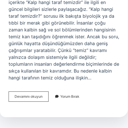
içerikte “Kalp hangi taraf temizdir” ile ilgili en
güncel bilgileri sizlerle paylaşacağız. “Kalp hangi
taraf temizdir?” sorusu ilk bakışta biyolojik ya da
tıbbi bir merak gibi görünebilir. İnsanlar çoğu
zaman kalbin sağ ve sol bölümlerinden hangisinin
temiz kan taşıdığını öğrenmek ister. Ancak bu soru,
günlük hayatta düşündüğümüzden daha geniş
çağrışımlar yaratabilir. Çünkü “temiz” kavramı
yalnızca dolaşım sistemiyle ilgili değildir;
toplumların insanları değerlendirme biçimlerinde de
sıkça kullanılan bir kavramdır. Bu nedenle kalbin
hangi tarafının temiz olduğuna ilişkin…
Kalp
Devamını okuyun
Yorum Bırak
hangi
taraf
temizdir
?