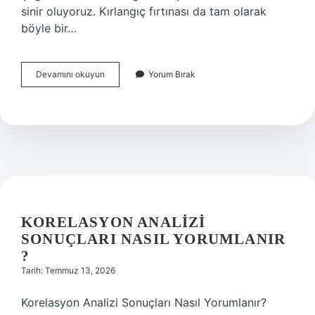
sinir oluyoruz. Kırlangıç fırtınası da tam olarak
böyle bir…
Kırlangıç
Devamını okuyun
Yorum Bırak
fırtınası
ne
zaman
oldu
?
KORELASYON ANALIZI
SONUÇLARI NASIL YORUMLANIR
?
Tarih: Temmuz 13, 2026
Korelasyon Analizi Sonuçları Nasıl Yorumlanır?