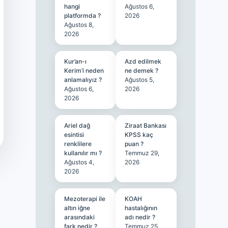
hangi
Ağustos 6,
platformda ?
2026
Ağustos 8,
2026
Kur’an-ı
Azd edilmek
Kerim’i neden
ne demek ?
anlamalıyız ?
Ağustos 5,
Ağustos 6,
2026
2026
Ariel dağ
Ziraat Bankası
esintisi
KPSS kaç
renklilere
puan ?
kullanılır mı ?
Temmuz 29,
Ağustos 4,
2026
2026
Mezoterapi ile
KOAH
altın iğne
hastalığının
arasındaki
adı nedir ?
fark nedir ?
Temmuz 25,