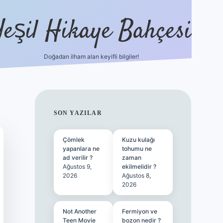
Yeşil Hikaye Bahçesi
Doğadan ilham alan keyifli bilgiler!
ilbet güncel giriş adresi
ilbet mobil
SIDEBAR
SON YAZILAR
Çömlek
Kuzu kulağı
yapanlara ne
tohumu ne
ad verilir ?
zaman
Ağustos 9,
ekilmelidir ?
2026
Ağustos 8,
2026
Not Another
Fermiyon ve
Teen Movie
bozon nedir ?