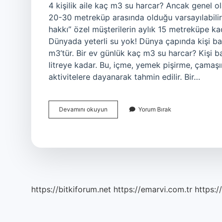
4 kişilik aile kaç m3 su harcar? Ancak genel ola
20-30 metreküp arasında olduğu varsayılabilir.
hakkı” özel müşterilerin aylık 15 metreküpe ka
Dünyada yeterli su yok! Dünya çapında kişi ba
m3’tür. Bir ev günlük kaç m3 su harcar? Kişi 
litreye kadar. Bu, içme, yemek pişirme, çamaşı
aktivitelere dayanarak tahmin edilir. Bir…
Bir
Devamını okuyun
Yorum Bırak
Ev
Ortalama
Kaç
M3
Su
Harcar
https://bitkiforum.net
https://emarvi.com.tr
https:/