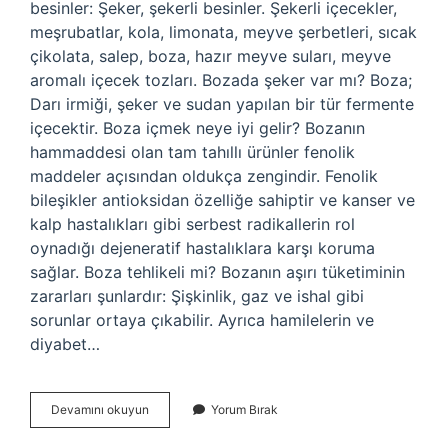
besinler: Şeker, şekerli besinler. Şekerli içecekler,
meşrubatlar, kola, limonata, meyve şerbetleri, sıcak
çikolata, salep, boza, hazır meyve suları, meyve
aromalı içecek tozları. Bozada şeker var mı? Boza;
Darı irmiği, şeker ve sudan yapılan bir tür fermente
içecektir. Boza içmek neye iyi gelir? Bozanın
hammaddesi olan tam tahıllı ürünler fenolik
maddeler açısından oldukça zengindir. Fenolik
bileşikler antioksidan özelliğe sahiptir ve kanser ve
kalp hastalıkları gibi serbest radikallerin rol
oynadığı dejeneratif hastalıklara karşı koruma
sağlar. Boza tehlikeli mi? Bozanın aşırı tüketiminin
zararları şunlardır: Şişkinlik, gaz ve ishal gibi
sorunlar ortaya çıkabilir. Ayrıca hamilelerin ve
diyabet…
Şeker
Devamını okuyun
Yorum Bırak
Hastaları
Boza