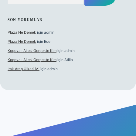
SON YORUMLAR
Plaza Ne Demek
için
admin
Plaza Ne Demek
için
Ece
Koçovalı Ailesi Gerçekte Kim
için
admin
Koçovalı Ailesi Gerçekte Kim
için
Atilla
Irak Arap Ülkesi Mi
için
admin
lbet mobil giriş
ilbet giriş
betexper