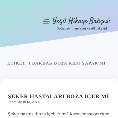
Yeşil Hikaye Bahçesi
menüyü
aç
Doğadan ilham alan keyifli bilgiler!
Anasayfa
Gizlilik Politikası
Yasal Uyarı
ETIKET:
1 BARDAK BOZA KILO YAPAR MI
Hakkımızda
ŞEKER HASTALARI BOZA IÇER MI
Tarih: Kasım 13, 2024
Şeker hastası boza içebilir mi? Kaçınılması gereken