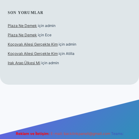
SON YORUMLAR
Plaza Ne Demek
için
admin
Plaza Ne Demek
için
Ece
Koçovalı Ailesi Gerçekte Kim
için
admin
Koçovalı Ailesi Gerçekte Kim
için
Atilla
Irak Arap Ülkesi Mi
için
admin
ilbet mobil giriş
ilbet giriş
betexper
Reklam ve İletişim:
E-mail:
backlinkpaneli@gmail.com
Teams: