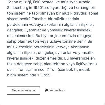
12 ton müziği, ünlü besteci ve müzisyen Arnold
Schoenberg’in 1920’lerde yarattığı ve herhangi bir
ton sistemine tabi olmayan bir müzik türüdür. Tonal
sistem nedir? Tonalite, bir müzik eserinin
perdelerinin ve/veya akorlarının algılanan ilişkiler,
dengeler, uyaranlar ve yönsellik hiyerarşisindeki
düzenlemesidir. Bu hiyerarşide en fazla dengeye
sahip olan tek ton veya üçlüye tonalite denir. Bir
müzik eserinin perdelerinin ve/veya akorlarının
algılanan ilişkiler, dengeler, uyaranlar ve yönsellik
hiyerarşisindeki düzenlemesidir. Bu hiyerarşide en
fazla dengeye sahip olan tek ton veya üçlüye tonik
denir. Ton açılımı nedir? Ton (sembol: t), metrik
birim sisteminde 1. 1 ton…
12
Devamını okuyun
Yorum Bırak
Ton
Sistemi
Nedir