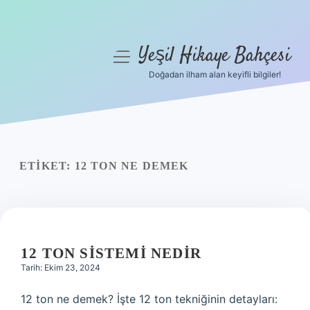
Yeşil Hikaye Bahçesi
menüyü
aç
Doğadan ilham alan keyifli bilgiler!
Anasayfa
Gizlilik Politikası
Yasal Uyarı
ETIKET:
12 TON NE DEMEK
Hakkımızda
12 TON SISTEMI NEDIR
Tarih: Ekim 23, 2024
12 ton ne demek? İşte 12 ton tekniğinin detayları: