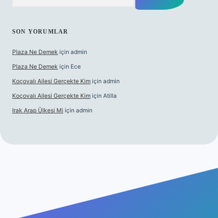
SON YORUMLAR
Plaza Ne Demek
için
admin
Plaza Ne Demek
için
Ece
Koçovalı Ailesi Gerçekte Kim
için
admin
Koçovalı Ailesi Gerçekte Kim
için
Atilla
Irak Arap Ülkesi Mi
için
admin
lbet mobil giriş
ilbet giriş
betexper