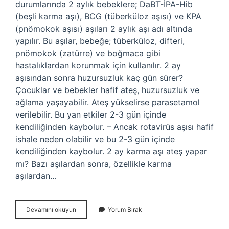
durumlarında 2 aylık bebeklere; DaBT-İPA-Hib
(beşli karma aşı), BCG (tüberküloz aşısı) ve KPA
(pnömokok aşısı) aşıları 2 aylık aşı adı altında
yapılır. Bu aşılar, bebeğe; tüberküloz, difteri,
pnömokok (zatürre) ve boğmaca gibi
hastalıklardan korunmak için kullanılır. 2 ay
aşısından sonra huzursuzluk kaç gün sürer?
Çocuklar ve bebekler hafif ateş, huzursuzluk ve
ağlama yaşayabilir. Ateş yükselirse parasetamol
verilebilir. Bu yan etkiler 2-3 gün içinde
kendiliğinden kaybolur. – Ancak rotavirüs aşısı hafif
ishale neden olabilir ve bu 2-3 gün içinde
kendiliğinden kaybolur. 2 ay karma aşı ateş yapar
mı? Bazı aşılardan sonra, özellikle karma
aşılardan…
2
Devamını okuyun
Yorum Bırak
Ay
Karma