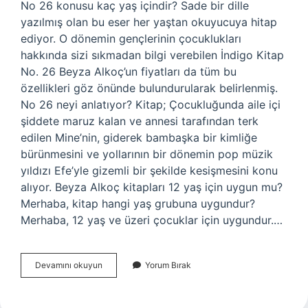
No 26 konusu kaç yaş içindir? Sade bir dille
yazılmış olan bu eser her yaştan okuyucuya hitap
ediyor. O dönemin gençlerinin çocuklukları
hakkında sizi sıkmadan bilgi verebilen İndigo Kitap
No. 26 Beyza Alkoç’un fiyatları da tüm bu
özellikleri göz önünde bulundurularak belirlenmiş.
No 26 neyi anlatıyor? Kitap; Çocukluğunda aile içi
şiddete maruz kalan ve annesi tarafından terk
edilen Mine’nin, giderek bambaşka bir kimliğe
bürünmesini ve yollarının bir dönemin pop müzik
yıldızı Efe’yle gizemli bir şekilde kesişmesini konu
alıyor. Beyza Alkoç kitapları 12 yaş için uygun mu?
Merhaba, kitap hangi yaş grubuna uygundur?
Merhaba, 12 yaş ve üzeri çocuklar için uygundur.…
No
Devamını okuyun
Yorum Bırak
26
Kac
Yas