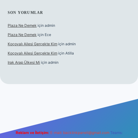
SON YORUMLAR
Plaza Ne Demek
için
admin
Plaza Ne Demek
için
Ece
Koçovalı Ailesi Gerçekte Kim
için
admin
Koçovalı Ailesi Gerçekte Kim
için
Atilla
Irak Arap Ülkesi Mi
için
admin
i
ilbet mobil giriş
ilbet giriş
betexper
Reklam ve İletişim:
E-mail:
backlinkpaneli@gmail.com
Teams: