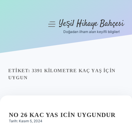
Yeşil Hikaye Bahçesi
menüyü
aç
Doğadan ilham alan keyifli bilgiler!
Anasayfa
Gizlilik Politikası
Yasal Uyarı
ETIKET:
3391 KILOMETRE KAÇ YAŞ İÇIN
UYGUN
Hakkımızda
NO 26 KAC YAS ICIN UYGUNDUR
Tarih: Kasım 5, 2024