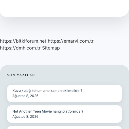
Hükûmetinin
Dağılmasına
Sebep
Olan
Olay
Nedir
https://bitkiforum.net
https://emarvi.com.tr
https://dmh.com.tr
Sitemap
SIDEBAR
SON YAZILAR
Kuzu kulağı tohumu ne zaman ekilmelidir ?
Ağustos 8, 2026
Not Another Teen Movie hangi platformda ?
Ağustos 8, 2026