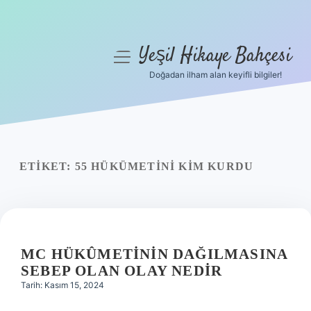
Yeşil Hikaye Bahçesi
menüyü
aç
Doğadan ilham alan keyifli bilgiler!
Anasayfa
Gizlilik Politikası
Yasal Uyarı
ETIKET:
55 HÜKÜMETINI KIM KURDU
Hakkımızda
MC HÜKÛMETININ DAĞILMASINA
SEBEP OLAN OLAY NEDIR
Tarih: Kasım 15, 2024