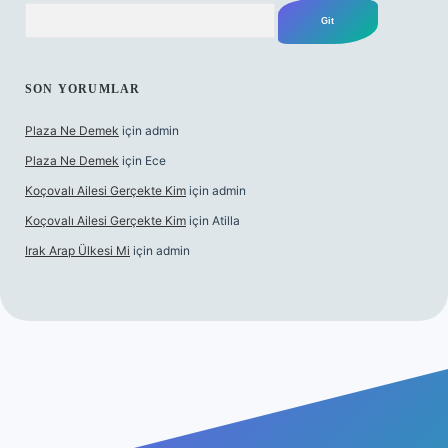
Arama
SON YORUMLAR
Plaza Ne Demek
için
admin
Plaza Ne Demek
için
Ece
Koçovalı Ailesi Gerçekte Kim
için
admin
Koçovalı Ailesi Gerçekte Kim
için
Atilla
Irak Arap Ülkesi Mi
için
admin
esi
ilbet mobil giriş
ilbet giriş
betexper