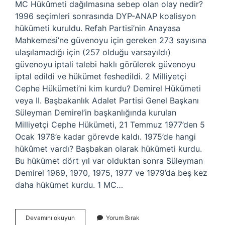
MC Hükûmeti dağılmasına sebep olan olay nedir?
1996 seçimleri sonrasında DYP-ANAP koalisyon
hükümeti kuruldu. Refah Partisi’nin Anayasa
Mahkemesi’ne güvenoyu için gereken 273 sayısına
ulaşılamadığı için (257 olduğu varsayıldı)
güvenoyu iptali talebi haklı görülerek güvenoyu
iptal edildi ve hükümet feshedildi. 2 Milliyetçi
Cephe Hükümeti’ni kim kurdu? Demirel Hükümeti
veya II. Başbakanlık Adalet Partisi Genel Başkanı
Süleyman Demirel’in başkanlığında kurulan
Milliyetçi Cephe Hükümeti, 21 Temmuz 1977’den 5
Ocak 1978’e kadar görevde kaldı. 1975’de hangi
hükûmet vardı? Başbakan olarak hükümeti kurdu.
Bu hükümet dört yıl var olduktan sonra Süleyman
Demirel 1969, 1970, 1975, 1977 ve 1979’da beş kez
daha hükümet kurdu. 1 MC…
Mc
Devamını okuyun
Yorum Bırak