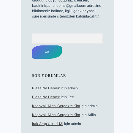
olduğunu düşündüğünüz içerikleri,
backlinkpanelicomtr@gmail.com
adresine
bildirmeniz halinde, ilgili içerikler yasal
süre içerisinde sitemizden kaldırılacaktır.
Arama
SON YORUMLAR
Plaza Ne Demek
için
admin
Plaza Ne Demek
için
Ece
Koçovalı Ailesi Gerçekte Kim
için
admin
Koçovalı Ailesi Gerçekte Kim
için
Atilla
Irak Arap Ülkesi Mi
için
admin