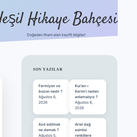
Yeşil Hikaye Bahçesi
Doğadan ilham alan keyifli bilgiler!
ilbet güncel giriş adresi
ilbet mob
SIDEBAR
SON YAZILAR
Fermiyon ve
Kur’an-ı
bozon nedir ?
Kerim’i neden
Ağustos 6,
anlamalıyız ?
2026
Ağustos 6,
2026
Azd edilmek
Ariel dağ
ne demek ?
esintisi
Ağustos 5,
renklilere