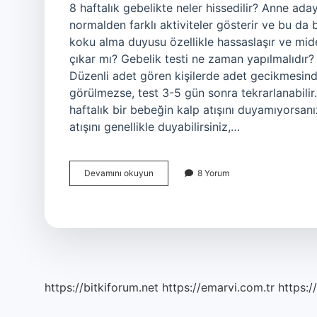
8 haftalık gebelikte neler hissedilir? Anne ad
normalden farklı aktiviteler gösterir ve bu da b
koku alma duyusu özellikle hassaslaşır ve mided
çıkar mı? Gebelik testi ne zaman yapılmalıdır? B
Düzenli adet gören kişilerde adet gecikmesinden
görülmezse, test 3-5 gün sonra tekrarlanabilir
haftalık bir bebeğin kalp atışını duyamıyorsanı
atışını genellikle duyabilirsiniz,…
8
Devamını okuyun
8 Yorum
Haftalık
Gebelik
Nasıl
Anlaşılır
https://bitkiforum.net
https://emarvi.com.tr
https:/