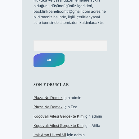
Hukuka ve yasal düzenlemelere aykırı
olduğunu düşündüğünüz içerikleri,
backlinkpanelicomtr@gmail.com
adresine
bildirmeniz halinde, ilgili içerikler yasal
süre içerisinde sitemizden kaldırılacaktır.
Arama
SON YORUMLAR
Plaza Ne Demek
için
admin
Plaza Ne Demek
için
Ece
Koçovalı Ailesi Gerçekte Kim
için
admin
Koçovalı Ailesi Gerçekte Kim
için
Atilla
Irak Arap Ülkesi Mi
için
admin