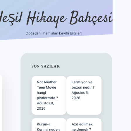
Yeşil Hikaye Bahçesi
Doğadan ilham alan keyifli bilgiler!
ilbet güncel giriş adresi
ilbet mobi
SIDEBAR
SON YAZILAR
Not Another
Fermiyon ve
Teen Movie
bozon nedir ?
hangi
Ağustos 6,
platformda ?
2026
Ağustos 8,
2026
Kur’an-ı
Azd edilmek
Kerim’i neden
ne demek ?