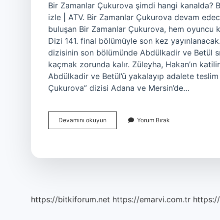
Bir Zamanlar Çukurova şimdi hangi kanalda? Bi
izle | ATV. Bir Zamanlar Çukurova devam edec
buluşan Bir Zamanlar Çukurova, hem oyuncu kadr
Dizi 141. final bölümüyle son kez yayınlanacak
dizisinin son bölümünde Abdülkadir ve Betül sı
kaçmak zorunda kalır. Züleyha, Hakan’ın katili
Abdülkadir ve Betül’ü yakalayıp adalete teslim
Çukurova” dizisi Adana ve Mersin’de…
Çukurova
Devamını okuyun
Yorum Bırak
Dizisi
Ne
Zaman
Başlıyor
https://bitkiforum.net
https://emarvi.com.tr
https:/