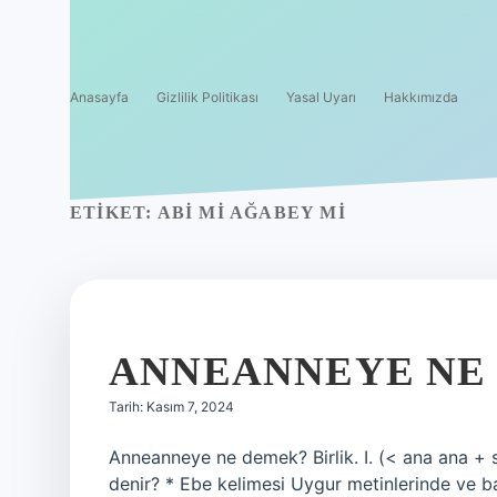
Anasayfa
Gizlilik Politikası
Yasal Uyarı
Hakkımızda
ETIKET:
ABI MI AĞABEY MI
ANNEANNEYE NE
Tarih: Kasım 7, 2024
Anneanneye ne demek? Birlik. I. (< ana ana +
denir? * Ebe kelimesi Uygur metinlerinde ve b