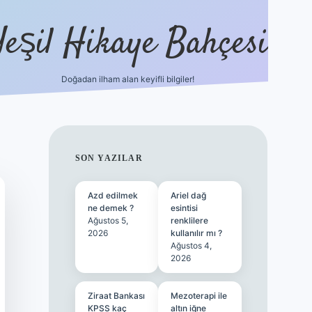
Yeşil Hikaye Bahçesi
Doğadan ilham alan keyifli bilgiler!
ilbet güncel giriş adresi
ilbet mobi
SIDEBAR
SON YAZILAR
Azd edilmek
Ariel dağ
ne demek ?
esintisi
Ağustos 5,
renklilere
2026
kullanılır mı ?
Ağustos 4,
2026
Ziraat Bankası
Mezoterapi ile
KPSS kaç
altın iğne