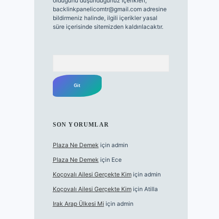
olduğunu düşündüğünüz içerikleri,
backlinkpanelicomtr@gmail.com
adresine
bildirmeniz halinde, ilgili içerikler yasal
süre içerisinde sitemizden kaldırılacaktır.
Arama
SON YORUMLAR
Plaza Ne Demek
için
admin
Plaza Ne Demek
için
Ece
Koçovalı Ailesi Gerçekte Kim
için
admin
Koçovalı Ailesi Gerçekte Kim
için
Atilla
Irak Arap Ülkesi Mi
için
admin