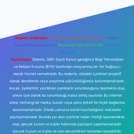
lbet mobil giriş
ilbet giriş
betexper
Reklam ve İletişim:
E-mail:
backlinkpaneli@gmail.com
Teams:
forumhizmeti@gmail.com
Whatsapp: 0262 606 0 726
Telegram:
@karabul
Yasal Uyarı:
Sitemiz, 5651 Sayılı Kanun gereğince Bilgi Teknolojileri
ve İletişim Kurumu (BTK) tarafından onaylanmış bir Yer Sağlayıcı
olarak hizmet vermektedir. Bu nedenle, sitedeki içerikleri proaktif
olarak denetleme veya araştırma yükümlülüğümüz bulunmamaktadır.
Ancak, üyelerimiz yazdıkları içeriklerin sorumluluğunu taşımakta olup,
siteye üye olarak bu sorumluluğu kabul etmiş sayılırlar. Bu internet
sitesi, herhangi bir marka, kurum veya şahıs şirketi ile hiçbir bağlantısı
bulunmamaktadır. Sitede yalnızca kendi hazırladığımız makaleler
paylaşılmaktadır. Burada yer alan içerikler haber niteliği taşımamakta
olup, gerçek kurum ve kişiler hakkında paylaşım yapılmamaktadır.
Gerçek kurum ve kişiler ile isim benzerlikleri tamamen tesadüfidir.