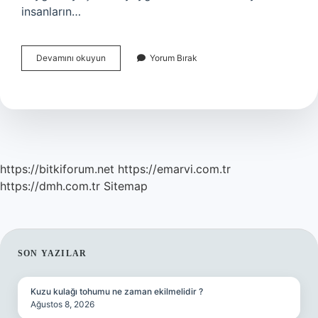
insanların…
Travmaların
Devamını okuyun
Yorum Bırak
Neden
Olduğu
Hastalıklar
https://bitkiforum.net
https://emarvi.com.tr
https://dmh.com.tr
Sitemap
SIDEBAR
SON YAZILAR
Kuzu kulağı tohumu ne zaman ekilmelidir ?
Ağustos 8, 2026