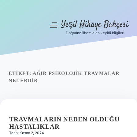
Yeşil Hikaye Bahçesi
menüyü
aç
Doğadan ilham alan keyifli bilgiler!
Anasayfa
Gizlilik Politikası
Yasal Uyarı
ETIKET:
AĞIR PSIKOLOJIK TRAVMALAR
NELERDIR
Hakkımızda
TRAVMALARIN NEDEN OLDUĞU
HASTALIKLAR
Tarih: Kasım 2, 2024