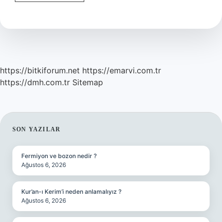
Kaça
Ayrılır
https://bitkiforum.net
https://emarvi.com.tr
https://dmh.com.tr
Sitemap
SIDEBAR
SON YAZILAR
Fermiyon ve bozon nedir ?
Ağustos 6, 2026
Kur’an-ı Kerim’i neden anlamalıyız ?
Ağustos 6, 2026