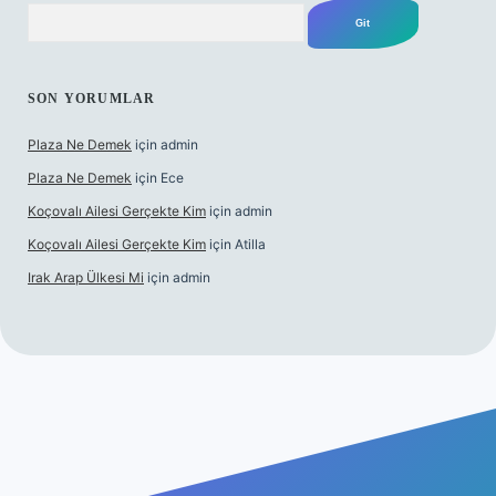
Arama
SON YORUMLAR
Plaza Ne Demek
için
admin
Plaza Ne Demek
için
Ece
Koçovalı Ailesi Gerçekte Kim
için
admin
Koçovalı Ailesi Gerçekte Kim
için
Atilla
Irak Arap Ülkesi Mi
için
admin
ilbet mobil giriş
ilbet giriş
betexper