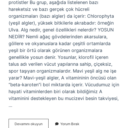
protistler Bu grup, aşağıda listelenen bazı
hareketsiz ve bazı gerçek çok hücreli
organizmaları (bazı algler) da içerir: Chlorophyta
(yeşil algler), yüksek bitkilerle akrabadır: örneğin
Ulva. Alg nedir, genel özellikleri nelerdir? YOSUN
NEDİR? Nemli ağaç gövdelerinden akarsulara,
göllere ve okyanuslara kadar çeşitli ortamlarda
yeşil bir örtü olarak görünen organizmalara
genellikle yosun denir. Yosunlar, klorofil içeren
talus adı verilen vücut yapılarına sahip, çiçeksiz,
spor taşıyan organizmalardır. Mavi yeşil alg ne işe
yarar? Mavi-yeşil algler, A vitamininin öncüsü olan
“beta-karoten”i bol miktarda içerir. Vücudumuz için
hayati vitaminlerden biri olarak bildiğimiz A
vitaminini destekleyen bu mucizevi besin takviyesi,
…
Algler
Devamını okuyun
Yorum Bırak