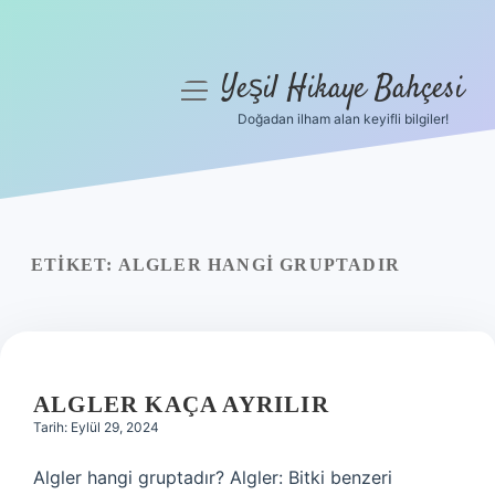
Yeşil Hikaye Bahçesi
menüyü
aç
Doğadan ilham alan keyifli bilgiler!
Anasayfa
Gizlilik Politikası
Yasal Uyarı
ETIKET:
ALGLER HANGI GRUPTADIR
Hakkımızda
ALGLER KAÇA AYRILIR
Tarih: Eylül 29, 2024
Algler hangi gruptadır? Algler: Bitki benzeri