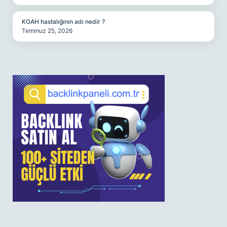
KOAH hastalığının adı nedir ?
Temmuz 25, 2026