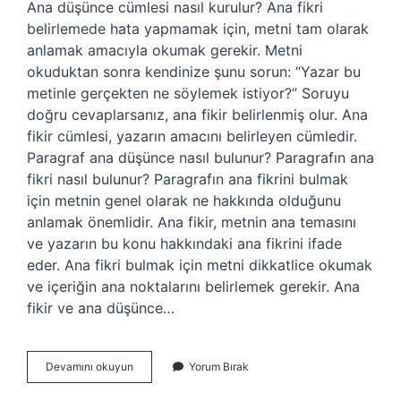
Ana düşünce cümlesi nasıl kurulur? Ana fikri
belirlemede hata yapmamak için, metni tam olarak
anlamak amacıyla okumak gerekir. Metni
okuduktan sonra kendinize şunu sorun: “Yazar bu
metinle gerçekten ne söylemek istiyor?” Soruyu
doğru cevaplarsanız, ana fikir belirlenmiş olur. Ana
fikir cümlesi, yazarın amacını belirleyen cümledir.
Paragraf ana düşünce nasıl bulunur? Paragrafın ana
fikri nasıl bulunur? Paragrafın ana fikrini bulmak
için metnin genel olarak ne hakkında olduğunu
anlamak önemlidir. Ana fikir, metnin ana temasını
ve yazarın bu konu hakkındaki ana fikrini ifade
eder. Ana fikri bulmak için metni dikkatlice okumak
ve içeriğin ana noktalarını belirlemek gerekir. Ana
fikir ve ana düşünce…
Ana
Devamını okuyun
Yorum Bırak
Düşünce
Nasıl