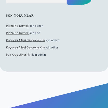
SON YORUMLAR
Plaza Ne Demek
için
admin
Plaza Ne Demek
için
Ece
Koçovalı Ailesi Gerçekte Kim
için
admin
Koçovalı Ailesi Gerçekte Kim
için
Atilla
Irak Arap Ülkesi Mi
için
admin
lbet mobil giriş
ilbet giriş
betexper