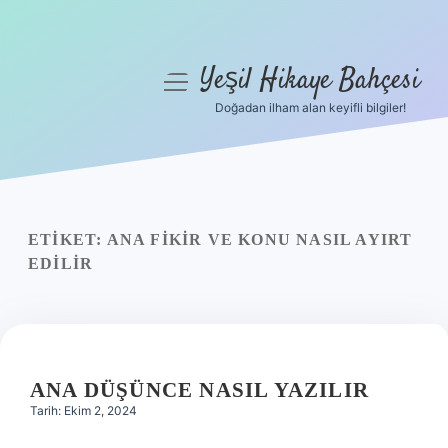
Yeşil Hikaye Bahçesi
menüyü
aç
Doğadan ilham alan keyifli bilgiler!
Anasayfa
Gizlilik Politikası
Yasal Uyarı
ETIKET:
ANA FIKIR VE KONU NASIL AYIRT
EDILIR
Hakkımızda
ANA DÜŞÜNCE NASIL YAZILIR
Tarih: Ekim 2, 2024