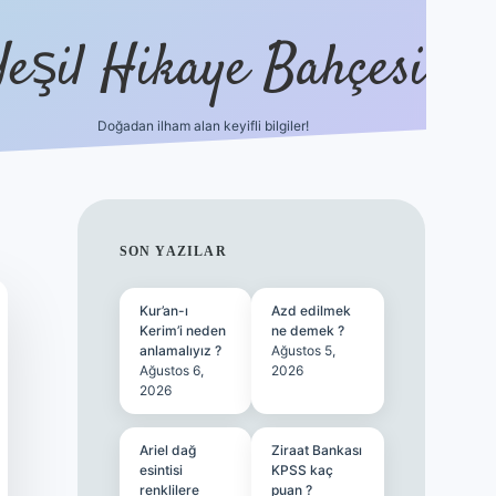
Yeşil Hikaye Bahçesi
Doğadan ilham alan keyifli bilgiler!
ilbet güncel giriş adresi
ilbet mobi
SIDEBAR
SON YAZILAR
Kur’an-ı
Azd edilmek
Kerim’i neden
ne demek ?
anlamalıyız ?
Ağustos 5,
Ağustos 6,
2026
2026
Ariel dağ
Ziraat Bankası
esintisi
KPSS kaç
renklilere
puan ?