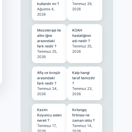
kullanılır mı ?
Temmuz 29,
Ağustos 4,
2026
2026
Mezoterapi ile
KOAH
altın iğne
hastalığının
arasındaki
adı nedir ?
fark nedir ?
Temmuz 25,
Temmuz 25,
2026
2026
Afiş ve broşür
Kalp hangi
arasındaki
taraf temizdir
fark nedir ?
?
Temmuz 24,
Temmuz 23,
2026
2026
Kazim
Kırlangıç
Koyuncu aslen
fırtınası ne
nereli ?
zaman oldu ?
Temmuz 17,
Temmuz 14,
2026
2026