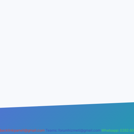
backlinkpaneli@gmail.com
Teams:
forumhizmeti@gmail.com
Whatsapp: 0262 60