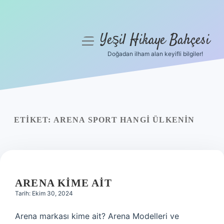
Yeşil Hikaye Bahçesi
menüyü
aç
Doğadan ilham alan keyifli bilgiler!
Anasayfa
Gizlilik Politikası
Yasal Uyarı
ETIKET:
ARENA SPORT HANGI ÜLKENIN
Hakkımızda
ARENA KIME AIT
Tarih: Ekim 30, 2024
Arena markası kime ait? Arena Modelleri ve