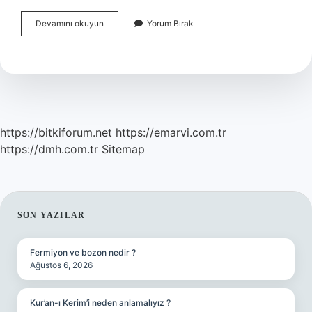
Arena
Devamını okuyun
Yorum Bırak
Kime
Ait
https://bitkiforum.net
https://emarvi.com.tr
https://dmh.com.tr
Sitemap
SIDEBAR
SON YAZILAR
Fermiyon ve bozon nedir ?
Ağustos 6, 2026
Kur’an-ı Kerim’i neden anlamalıyız ?