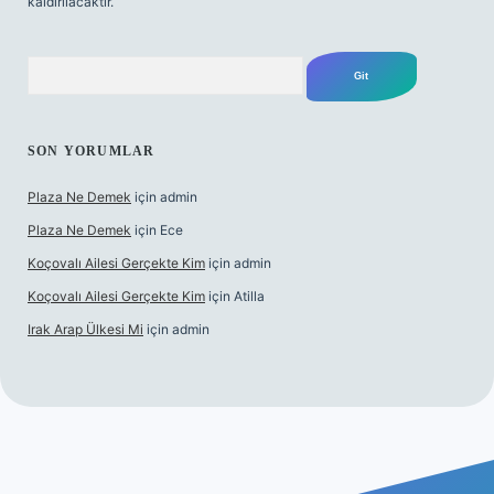
kaldırılacaktır.
Arama
SON YORUMLAR
Plaza Ne Demek
için
admin
Plaza Ne Demek
için
Ece
Koçovalı Ailesi Gerçekte Kim
için
admin
Koçovalı Ailesi Gerçekte Kim
için
Atilla
Irak Arap Ülkesi Mi
için
admin
ilbet mobil giriş
ilbet giriş
betexper