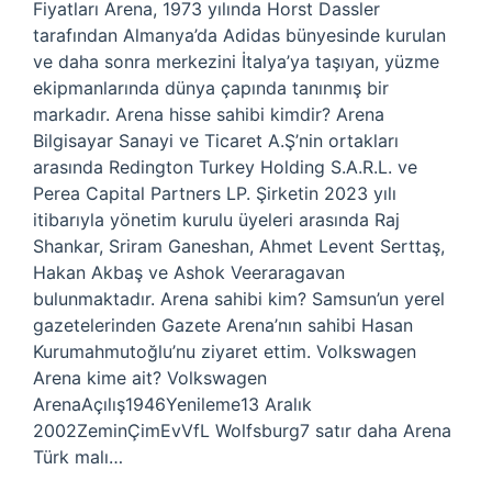
Fiyatları Arena, 1973 yılında Horst Dassler
tarafından Almanya’da Adidas bünyesinde kurulan
ve daha sonra merkezini İtalya’ya taşıyan, yüzme
ekipmanlarında dünya çapında tanınmış bir
markadır. Arena hisse sahibi kimdir? Arena
Bilgisayar Sanayi ve Ticaret A.Ş’nin ortakları
arasında Redington Turkey Holding S.A.R.L. ve
Perea Capital Partners LP. Şirketin 2023 yılı
itibarıyla yönetim kurulu üyeleri arasında Raj
Shankar, Sriram Ganeshan, Ahmet Levent Serttaş,
Hakan Akbaş ve Ashok Veeraragavan
bulunmaktadır. Arena sahibi kim? Samsun’un yerel
gazetelerinden Gazete Arena’nın sahibi Hasan
Kurumahmutoğlu’nu ziyaret ettim. Volkswagen
Arena kime ait? Volkswagen
ArenaAçılış1946Yenileme13 Aralık
2002ZeminÇimEvVfL Wolfsburg7 satır daha Arena
Türk malı…