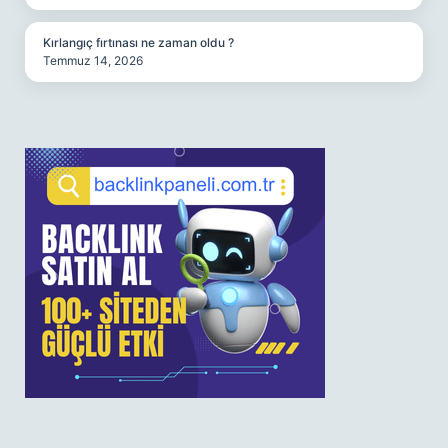
Kırlangıç fırtınası ne zaman oldu ?
Temmuz 14, 2026