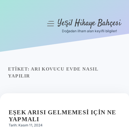
Yeşil Hikaye Bahçesi
menüyü
aç
Doğadan ilham alan keyifli bilgiler!
Anasayfa
Gizlilik Politikası
Yasal Uyarı
ETIKET:
ARI KOVUCU EVDE NASIL
YAPILIR
Hakkımızda
EŞEK ARISI GELMEMESI IÇIN NE
YAPMALI
Tarih: Kasım 11, 2024