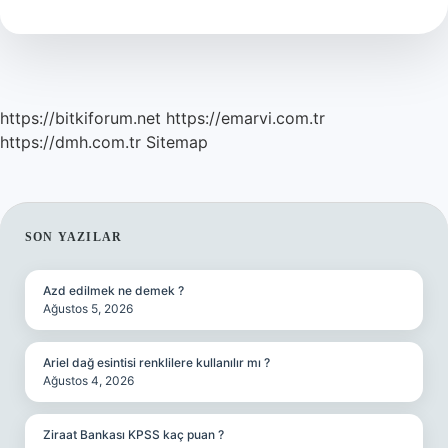
Için
Ne
Yapmalı
https://bitkiforum.net
https://emarvi.com.tr
https://dmh.com.tr
Sitemap
SIDEBAR
SON YAZILAR
Azd edilmek ne demek ?
Ağustos 5, 2026
Ariel dağ esintisi renklilere kullanılır mı ?
Ağustos 4, 2026
Ziraat Bankası KPSS kaç puan ?