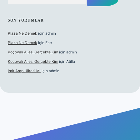
SON YORUMLAR
Plaza Ne Demek
için
admin
Plaza Ne Demek
için
Ece
Koçovalı Ailesi Gerçekte Kim
için
admin
Koçovalı Ailesi Gerçekte Kim
için
Atilla
Irak Arap Ülkesi Mi
için
admin
ilbet mobil giriş
ilbet giriş
betexper