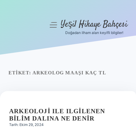
Yeşil Hikaye Bahçesi
menüyü
aç
Doğadan ilham alan keyifli bilgiler!
Anasayfa
Gizlilik Politikası
Yasal Uyarı
ETIKET:
ARKEOLOG MAAŞI KAÇ TL
Hakkımızda
ARKEOLOJI ILE ILGILENEN
BILIM DALINA NE DENIR
Tarih: Ekim 29, 2024