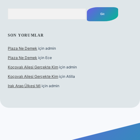
Arama
SON YORUMLAR
Plaza Ne Demek
için
admin
Plaza Ne Demek
için
Ece
Koçovalı Ailesi Gerçekte Kim
için
admin
Koçovalı Ailesi Gerçekte Kim
için
Atilla
Irak Arap Ülkesi Mi
için
admin
lbet mobil giriş
ilbet giriş
betexper