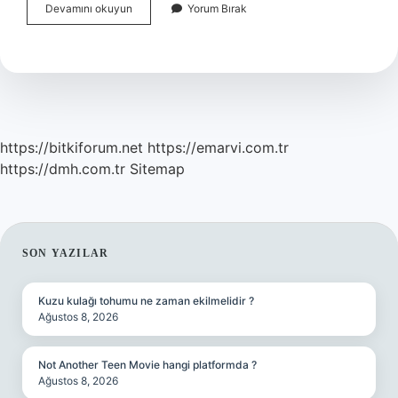
Arkeoloji
Devamını okuyun
Yorum Bırak
Ile
Ilgilenen
Bilim
Dalına
Ne
Denir
https://bitkiforum.net
https://emarvi.com.tr
https://dmh.com.tr
Sitemap
SIDEBAR
SON YAZILAR
Kuzu kulağı tohumu ne zaman ekilmelidir ?
Ağustos 8, 2026
Not Another Teen Movie hangi platformda ?
Ağustos 8, 2026