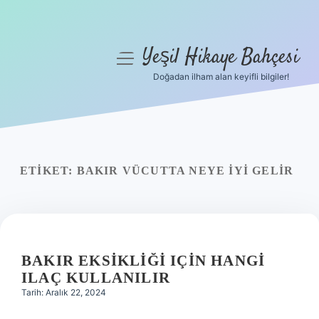
Yeşil Hikaye Bahçesi
menüyü
aç
Doğadan ilham alan keyifli bilgiler!
Anasayfa
Gizlilik Politikası
Yasal Uyarı
ETIKET:
BAKIR VÜCUTTA NEYE IYI GELIR
Hakkımızda
BAKIR EKSIKLIĞI IÇIN HANGI
ILAÇ KULLANILIR
Tarih: Aralık 22, 2024