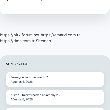
Eksikliği
Için
Hangi
Ilaç
Kullanılır
https://bitkiforum.net
https://emarvi.com.tr
https://dmh.com.tr
Sitemap
SIDEBAR
SON YAZILAR
Fermiyon ve bozon nedir ?
Ağustos 6, 2026
Kur’an-ı Kerim’i neden anlamalıyız ?
Ağustos 6, 2026