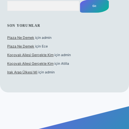
Arama
SON YORUMLAR
Plaza Ne Demek
için
admin
Plaza Ne Demek
için
Ece
Koçovalı Ailesi Gerçekte Kim
için
admin
Koçovalı Ailesi Gerçekte Kim
için
Atilla
Irak Arap Ülkesi Mi
için
admin
lbet mobil giriş
ilbet giriş
betexper