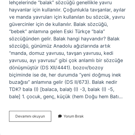
lehçelerinde “balak” sözcüğü genellikle yavru
hayvanlar için kullanılır. Çoğunlukla tavşanlar, ayılar
ve manda yavruları için kullanılan bu sözcük, yavru
güvercinler için de kullanılır. Balak sözcüğü,
“bebek” anlamına gelen Eski Türkçe “bala”
sözcüğünden gelir. Balak hangi hayvandır? Balak
sözcüğü, günümüz Anadolu ağızlarında artık
“manda, domuz yavrusu, tavşan yavrusu, kedi
yavrusu, ayı yavrusu” gibi çok anlamlı bir sözcüğe
dönüşmüştür (DS XII/4441). bozov/bozoy
biçiminde ise de, her durumda “yeni doğmuş inek
buzağısı” anlamına gelir (DS II/673). Balak nedir
TDK? bala (I) [balaca, balaḫ (I) -3, balak (I) -5,
bale] 1. çocuk, genç, küçük (hem Doğu hem Batı…
Balak
Devamını okuyun
Yorum Bırak
Ne
Yavrusu