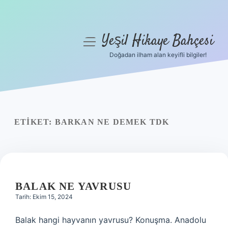
Yeşil Hikaye Bahçesi
menüyü
aç
Doğadan ilham alan keyifli bilgiler!
Anasayfa
Gizlilik Politikası
Yasal Uyarı
ETIKET:
BARKAN NE DEMEK TDK
Hakkımızda
BALAK NE YAVRUSU
Tarih: Ekim 15, 2024
Balak hangi hayvanın yavrusu? Konuşma. Anadolu