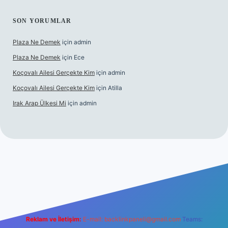
SON YORUMLAR
Plaza Ne Demek
için
admin
Plaza Ne Demek
için
Ece
Koçovalı Ailesi Gerçekte Kim
için
admin
Koçovalı Ailesi Gerçekte Kim
için
Atilla
Irak Arap Ülkesi Mi
için
admin
i
ilbet mobil giriş
ilbet giriş
betexper
Reklam ve İletişim:
E-mail:
backlinkpaneli@gmail.com
Teams: