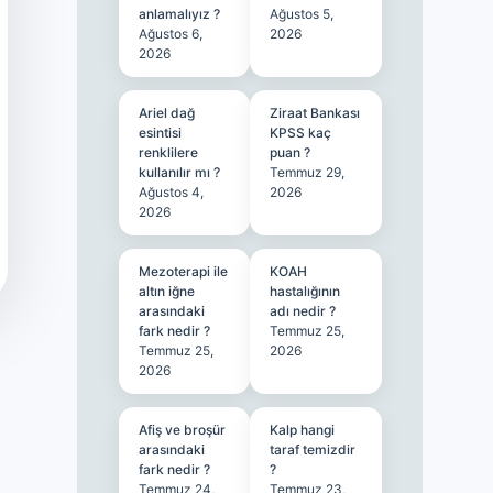
anlamalıyız ?
Ağustos 5,
Ağustos 6,
2026
2026
Ariel dağ
Ziraat Bankası
esintisi
KPSS kaç
renklilere
puan ?
kullanılır mı ?
Temmuz 29,
Ağustos 4,
2026
2026
Mezoterapi ile
KOAH
altın iğne
hastalığının
arasındaki
adı nedir ?
fark nedir ?
Temmuz 25,
Temmuz 25,
2026
2026
Afiş ve broşür
Kalp hangi
arasındaki
taraf temizdir
fark nedir ?
?
Temmuz 24,
Temmuz 23,