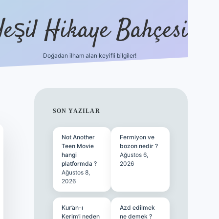
Yeşil Hikaye Bahçesi
Doğadan ilham alan keyifli bilgiler!
ilbet güncel giriş adresi
ilbet mobi
SIDEBAR
SON YAZILAR
Not Another
Fermiyon ve
Teen Movie
bozon nedir ?
hangi
Ağustos 6,
platformda ?
2026
Ağustos 8,
2026
Kur’an-ı
Azd edilmek
Kerim’i neden
ne demek ?