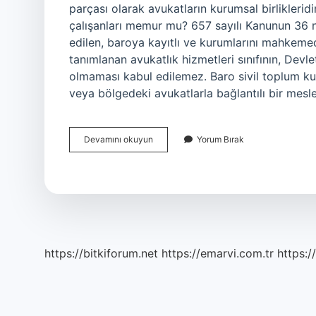
parçası olarak avukatların kurumsal birliklerid
çalışanları memur mu? 657 sayılı Kanunun 36 
edilen, baroya kayıtlı ve kurumlarını mahkemed
tanımlanan avukatlık hizmetleri sınıfının, Devle
olmaması kabul edilemez. Baro sivil toplum ku
veya bölgedeki avukatlarla bağlantılı bir mesl
Baro
Devamını okuyun
Yorum Bırak
Özel
Kurum
Mu
https://bitkiforum.net
https://emarvi.com.tr
https:/