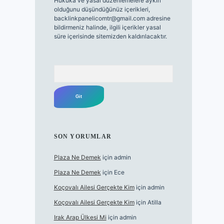
Hukuka ve yasal düzenlemelere aykırı
olduğunu düşündüğünüz içerikleri,
backlinkpanelicomtr@gmail.com
adresine
bildirmeniz halinde, ilgili içerikler yasal
süre içerisinde sitemizden kaldırılacaktır.
Arama
SON YORUMLAR
Plaza Ne Demek
için
admin
Plaza Ne Demek
için
Ece
Koçovalı Ailesi Gerçekte Kim
için
admin
Koçovalı Ailesi Gerçekte Kim
için
Atilla
Irak Arap Ülkesi Mi
için
admin