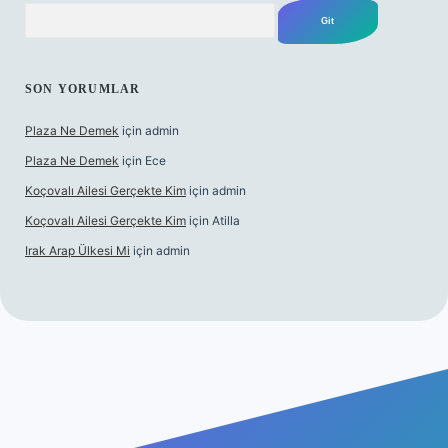
Arama
SON YORUMLAR
Plaza Ne Demek
için
admin
Plaza Ne Demek
için
Ece
Koçovalı Ailesi Gerçekte Kim
için
admin
Koçovalı Ailesi Gerçekte Kim
için
Atilla
Irak Arap Ülkesi Mi
için
admin
lbet mobil giriş
ilbet giriş
betexper