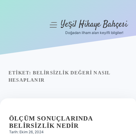
Yeşil Hikaye Bahçesi
menüyü
aç
Doğadan ilham alan keyifli bilgiler!
Anasayfa
Gizlilik Politikası
Yasal Uyarı
ETIKET:
BELIRSIZLIK DEĞERI NASIL
HESAPLANIR
Hakkımızda
ÖLÇÜM SONUÇLARINDA
BELIRSIZLIK NEDIR
Tarih: Ekim 26, 2024