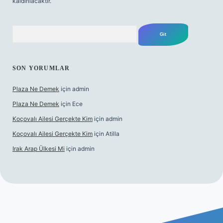
kaldırılacaktır.
Arama
SON YORUMLAR
Plaza Ne Demek
için
admin
Plaza Ne Demek
için
Ece
Koçovalı Ailesi Gerçekte Kim
için
admin
Koçovalı Ailesi Gerçekte Kim
için
Atilla
Irak Arap Ülkesi Mi
için
admin
ilbet mobil giriş
ilbet giriş
betexper