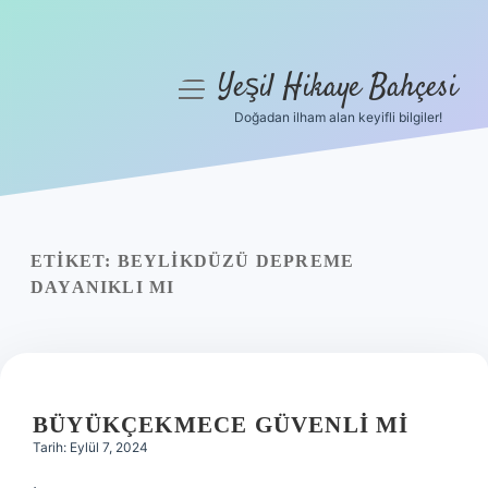
Yeşil Hikaye Bahçesi
menüyü
aç
Doğadan ilham alan keyifli bilgiler!
Anasayfa
Gizlilik Politikası
Yasal Uyarı
ETIKET:
BEYLIKDÜZÜ DEPREME
DAYANIKLI MI
Hakkımızda
BÜYÜKÇEKMECE GÜVENLI MI
Tarih: Eylül 7, 2024