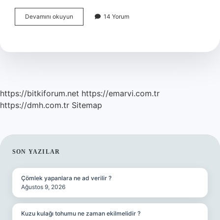
Büyükçekmece
Devamını okuyun
14 Yorum
Güvenli
Mi
https://bitkiforum.net
https://emarvi.com.tr
https://dmh.com.tr
Sitemap
SIDEBAR
SON YAZILAR
Çömlek yapanlara ne ad verilir ?
Ağustos 9, 2026
Kuzu kulağı tohumu ne zaman ekilmelidir ?