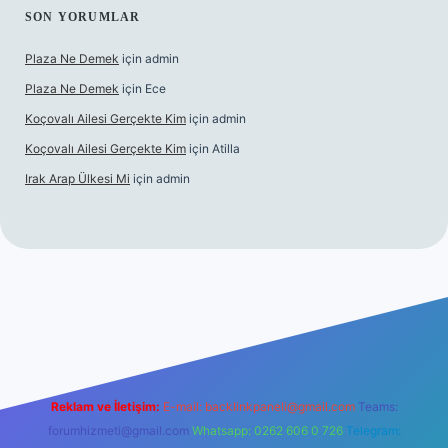
SON YORUMLAR
Plaza Ne Demek
için
admin
Plaza Ne Demek
için
Ece
Koçovalı Ailesi Gerçekte Kim
için
admin
Koçovalı Ailesi Gerçekte Kim
için
Atilla
Irak Arap Ülkesi Mi
için
admin
ilbet mobil giriş
ilbet giriş
betexper
Reklam ve İletişim:
E-mail:
backlinkpaneli@gmail.com
Teams:
forumhizmeti@gmail.com
Whatsapp: 0262 606 0 726
Telegram: