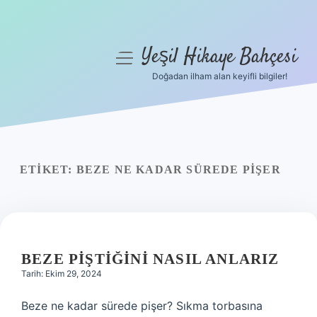
Yeşil Hikaye Bahçesi
menüyü
aç
Doğadan ilham alan keyifli bilgiler!
Anasayfa
Gizlilik Politikası
Yasal Uyarı
ETIKET:
BEZE NE KADAR SÜREDE PIŞER
Hakkımızda
BEZE PIŞTIĞINI NASIL ANLARIZ
Tarih: Ekim 29, 2024
Beze ne kadar sürede pişer? Sıkma torbasına