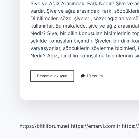
Şive ve Ağız Arasındaki Fark Nedir? Şive ve ağ
vardır. Şive ve ağız arasındaki fark, sözcüklerin
Dilbilimciler, sözel şiveleri, sözel ağızları ve s
kullanırlar. Bu makalede, şive ve ağız arasındak
Nedir? Şive, bir dilin konuşulan biçimlerinin topl
şekilde konuşulan biçimdir. Şiveler, bir dilin ko
varyasyonlar, sözcüklerin söylenme biçimleri, k
Nedir? Ağız, bir dilin konuşulma biçimlerinin sı
Şive
Devamını okuyun
10 Yorum
ve
ağız
arasındaki
fark
nedir
https://bitkiforum.net
https://emarvi.com.tr
https:/