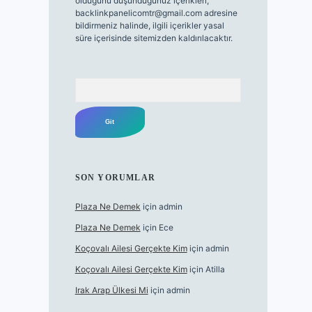
olduğunu düşündüğünüz içerikleri,
backlinkpanelicomtr@gmail.com
adresine
bildirmeniz halinde, ilgili içerikler yasal
süre içerisinde sitemizden kaldırılacaktır.
Arama
SON YORUMLAR
Plaza Ne Demek
için
admin
Plaza Ne Demek
için
Ece
Koçovalı Ailesi Gerçekte Kim
için
admin
Koçovalı Ailesi Gerçekte Kim
için
Atilla
Irak Arap Ülkesi Mi
için
admin