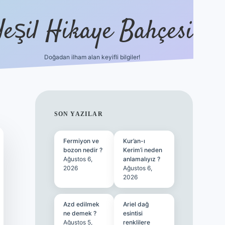
Yeşil Hikaye Bahçesi
Doğadan ilham alan keyifli bilgiler!
ilbet güncel giriş adresi
ilbet mobi
SIDEBAR
SON YAZILAR
Fermiyon ve
Kur’an-ı
bozon nedir ?
Kerim’i neden
Ağustos 6,
anlamalıyız ?
2026
Ağustos 6,
2026
Azd edilmek
Ariel dağ
ne demek ?
esintisi
Ağustos 5,
renklilere