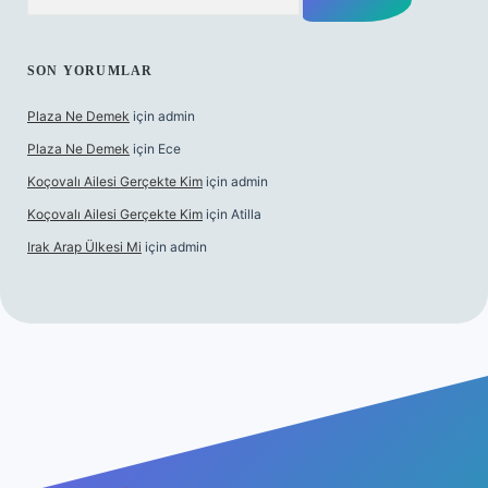
SON YORUMLAR
Plaza Ne Demek
için
admin
Plaza Ne Demek
için
Ece
Koçovalı Ailesi Gerçekte Kim
için
admin
Koçovalı Ailesi Gerçekte Kim
için
Atilla
Irak Arap Ülkesi Mi
için
admin
l giriş adresi
ilbet mobil giriş
ilbet giriş
betexper