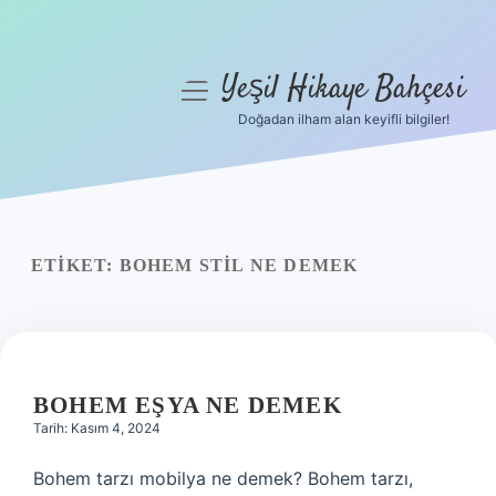
Yeşil Hikaye Bahçesi
menüyü
aç
Doğadan ilham alan keyifli bilgiler!
Anasayfa
Gizlilik Politikası
Yasal Uyarı
ETIKET:
BOHEM STIL NE DEMEK
Hakkımızda
BOHEM EŞYA NE DEMEK
Tarih: Kasım 4, 2024
Bohem tarzı mobilya ne demek? Bohem tarzı,