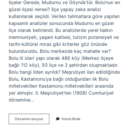
ilçeler Gerede, Mudurnu ve Göynük’tür. Bolu’nun en
güzel ilçesi neresi? İlçe yapay zeka analizi
kullanılarak seçildi. Verilen talimatlara göre yapılan
kapsamlı analizler sonucunda Mudurnu en güzel
ilçe olarak belirlendi. Bu analizlerde yerel halkın
memnuniyeti, yaşam kalitesi, turizm potansiyeli ve
tarihi-kültürel miras gibi kriterler göz önünde
bulunduruldu. Bolu merkezde kaç mahalle var?
Bolu ili idari yapı olarak 486 köy (Merkez ilçeye
bağlı 112 köy), 93 ilçe ve 3 şehirden oluşmaktadır.
Bolu hangi ilden ayrıldı? Meşrutiyet ilan edildiğinde
Bolu, Kastamonu’ya bağlı olduğundan ilk Bolu
milletvekilleri Kastamonu milletvekilleri arasında
yer almıştır. II. Meşrutiyet’ten (1908) Cumhuriyet
dönemine…
Bolu
Devamını okuyun
Yorum Bırak
Merkez
Hangi