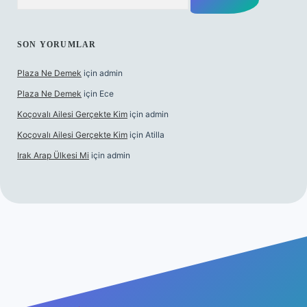
SON YORUMLAR
Plaza Ne Demek
için
admin
Plaza Ne Demek
için
Ece
Koçovalı Ailesi Gerçekte Kim
için
admin
Koçovalı Ailesi Gerçekte Kim
için
Atilla
Irak Arap Ülkesi Mi
için
admin
lbet mobil giriş
ilbet giriş
betexper