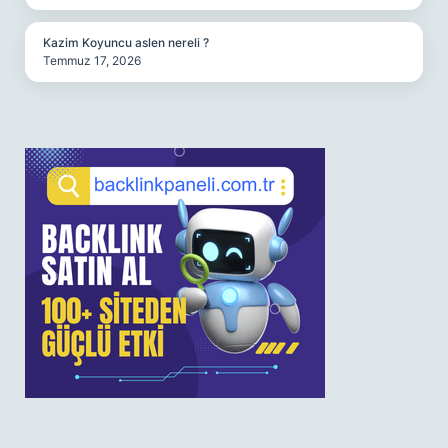
Kazim Koyuncu aslen nereli ?
Temmuz 17, 2026