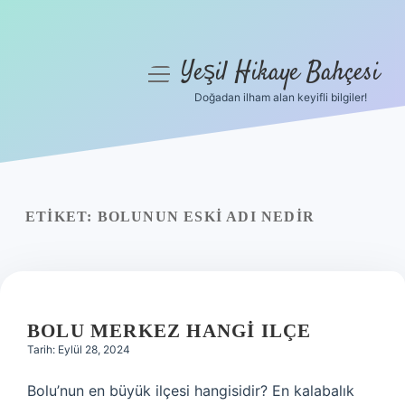
Yeşil Hikaye Bahçesi
menüyü
aç
Doğadan ilham alan keyifli bilgiler!
Anasayfa
Gizlilik Politikası
Yasal Uyarı
ETIKET:
BOLUNUN ESKI ADI NEDIR
Hakkımızda
BOLU MERKEZ HANGI ILÇE
Tarih: Eylül 28, 2024
Bolu’nun en büyük ilçesi hangisidir? En kalabalık