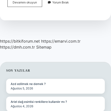
Yeni
Devamını okuyun
Yorum Bırak
Iş
Yeri
Neden
Maaş
Bordrosu
Ister
https://bitkiforum.net
https://emarvi.com.tr
https://dmh.com.tr
Sitemap
SIDEBAR
SON YAZILAR
Azd edilmek ne demek ?
Ağustos 5, 2026
Ariel dağ esintisi renklilere kullanılır mı ?
Ağustos 4, 2026