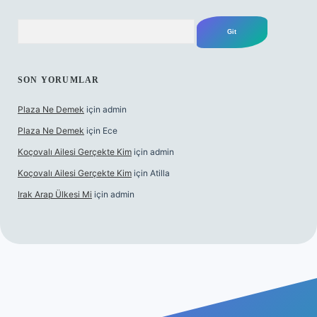
Arama
SON YORUMLAR
Plaza Ne Demek
için
admin
Plaza Ne Demek
için
Ece
Koçovalı Ailesi Gerçekte Kim
için
admin
Koçovalı Ailesi Gerçekte Kim
için
Atilla
Irak Arap Ülkesi Mi
için
admin
i
ilbet mobil giriş
ilbet giriş
betexper