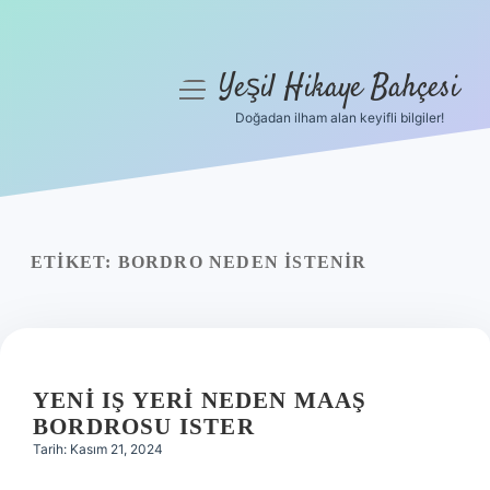
Yeşil Hikaye Bahçesi
menüyü
aç
Doğadan ilham alan keyifli bilgiler!
Anasayfa
Gizlilik Politikası
Yasal Uyarı
ETIKET:
BORDRO NEDEN ISTENIR
Hakkımızda
YENI IŞ YERI NEDEN MAAŞ
BORDROSU ISTER
Tarih: Kasım 21, 2024