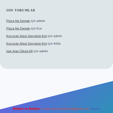
SON YORUMLAR
Plaza Ne Demek
için
admin
Plaza Ne Demek
için
Ece
Koçovalı Ailesi Gerçekte Kim
için
admin
Koçovalı Ailesi Gerçekte Kim
için
Atilla
Irak Arap Ülkesi Mi
için
admin
i
ilbet mobil giriş
ilbet giriş
betexper
Reklam ve İletişim:
E-mail:
backlinkpaneli@gmail.com
Teams: