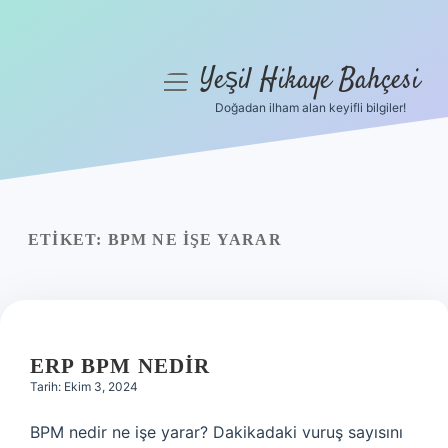
Yeşil Hikaye Bahçesi
menüyü
aç
Doğadan ilham alan keyifli bilgiler!
Anasayfa
Gizlilik Politikası
Yasal Uyarı
ETIKET:
BPM NE IŞE YARAR
Hakkımızda
ERP BPM NEDIR
Tarih: Ekim 3, 2024
BPM nedir ne işe yarar? Dakikadaki vuruş sayısını