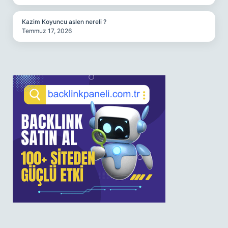
Kazim Koyuncu aslen nereli ?
Temmuz 17, 2026