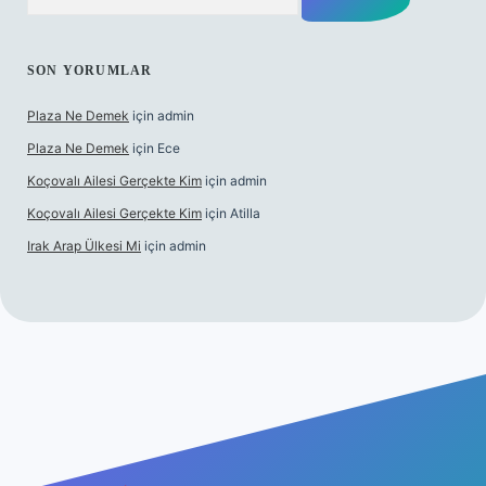
SON YORUMLAR
Plaza Ne Demek
için
admin
Plaza Ne Demek
için
Ece
Koçovalı Ailesi Gerçekte Kim
için
admin
Koçovalı Ailesi Gerçekte Kim
için
Atilla
Irak Arap Ülkesi Mi
için
admin
i
ilbet mobil giriş
ilbet giriş
betexper