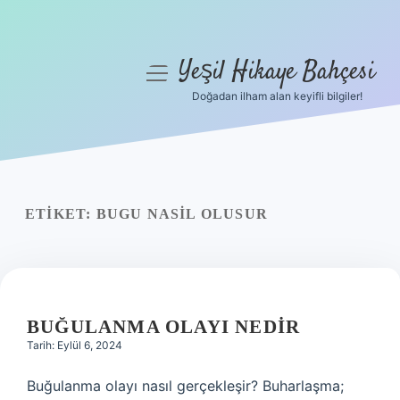
Yeşil Hikaye Bahçesi
menüyü
aç
Doğadan ilham alan keyifli bilgiler!
Anasayfa
Gizlilik Politikası
Yasal Uyarı
ETIKET:
BUGU NASIL OLUSUR
Hakkımızda
BUĞULANMA OLAYI NEDIR
Tarih: Eylül 6, 2024
Buğulanma olayı nasıl gerçekleşir? Buharlaşma;