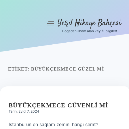
Yeşil Hikaye Bahçesi
menüyü
aç
Doğadan ilham alan keyifli bilgiler!
Anasayfa
Gizlilik Politikası
Yasal Uyarı
ETIKET:
BÜYÜKÇEKMECE GÜZEL MI
Hakkımızda
BÜYÜKÇEKMECE GÜVENLI MI
Tarih: Eylül 7, 2024
İstanbul’un en sağlam zemini hangi semt?