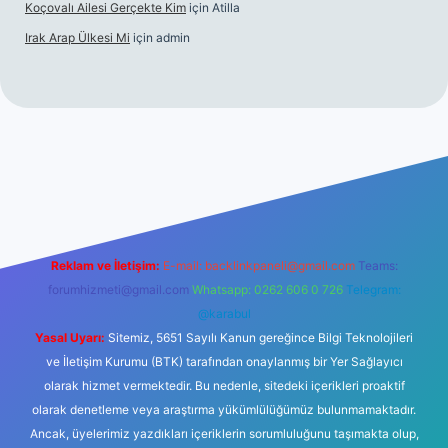
Koçovalı Ailesi Gerçekte Kim
için
Atilla
Irak Arap Ülkesi Mi
için
admin
lbet mobil giriş
ilbet giriş
betexper
Reklam ve İletişim:
E-mail:
backlinkpaneli@gmail.com
Teams:
forumhizmeti@gmail.com
Whatsapp: 0262 606 0 726
Telegram:
@karabul
Yasal Uyarı:
Sitemiz, 5651 Sayılı Kanun gereğince Bilgi Teknolojileri
ve İletişim Kurumu (BTK) tarafından onaylanmış bir Yer Sağlayıcı
olarak hizmet vermektedir. Bu nedenle, sitedeki içerikleri proaktif
olarak denetleme veya araştırma yükümlülüğümüz bulunmamaktadır.
Ancak, üyelerimiz yazdıkları içeriklerin sorumluluğunu taşımakta olup,