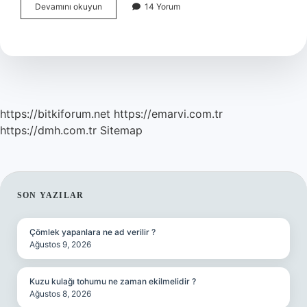
Büyükçekmece
Devamını okuyun
14 Yorum
Güvenli
Mi
https://bitkiforum.net
https://emarvi.com.tr
https://dmh.com.tr
Sitemap
SIDEBAR
SON YAZILAR
Çömlek yapanlara ne ad verilir ?
Ağustos 9, 2026
Kuzu kulağı tohumu ne zaman ekilmelidir ?
Ağustos 8, 2026