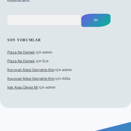
kaldırılacaktır.
Arama
SON YORUMLAR
Plaza Ne Demek
için
admin
Plaza Ne Demek
için
Ece
Koçovalı Ailesi Gerçekte Kim
için
admin
Koçovalı Ailesi Gerçekte Kim
için
Atilla
Irak Arap Ülkesi Mi
için
admin
lbet mobil giriş
ilbet giriş
betexper