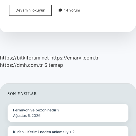
Büyükçekmece
Devamını okuyun
14 Yorum
Güvenli
Mi
https://bitkiforum.net
https://emarvi.com.tr
https://dmh.com.tr
Sitemap
SIDEBAR
SON YAZILAR
Fermiyon ve bozon nedir ?
Ağustos 6, 2026
Kur’an-ı Kerim’i neden anlamalıyız ?