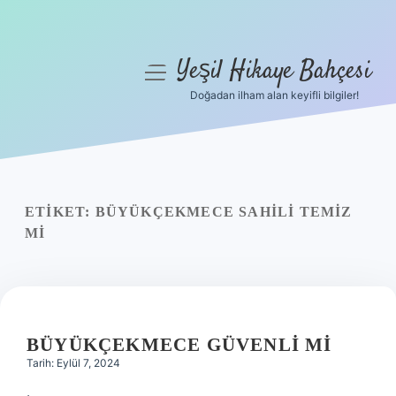
Yeşil Hikaye Bahçesi
menüyü
aç
Doğadan ilham alan keyifli bilgiler!
Anasayfa
Gizlilik Politikası
Yasal Uyarı
ETIKET:
BÜYÜKÇEKMECE SAHILI TEMIZ
MI
Hakkımızda
BÜYÜKÇEKMECE GÜVENLI MI
Tarih: Eylül 7, 2024