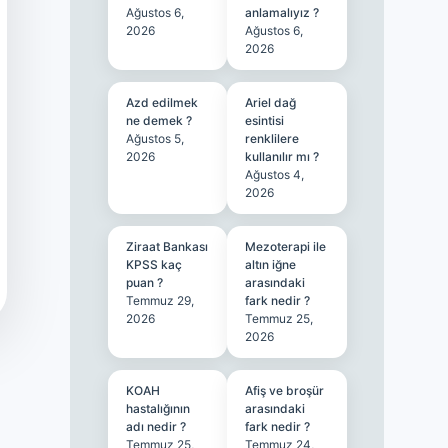
Ağustos 6,
anlamalıyız ?
2026
Ağustos 6,
2026
Azd edilmek
Ariel dağ
ne demek ?
esintisi
Ağustos 5,
renklilere
2026
kullanılır mı ?
Ağustos 4,
2026
Ziraat Bankası
Mezoterapi ile
KPSS kaç
altın iğne
puan ?
arasındaki
Temmuz 29,
fark nedir ?
2026
Temmuz 25,
2026
KOAH
Afiş ve broşür
hastalığının
arasındaki
adı nedir ?
fark nedir ?
Temmuz 25,
Temmuz 24,