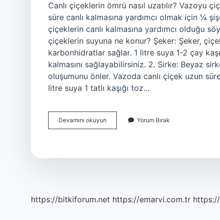
Canlı çiçeklerin ömrü nasıl uzatılır? Vazoyu çi
süre canlı kalmasına yardımcı olmak için ¼ şişe 
çiçeklerin canlı kalmasına yardımcı olduğu sö
çiçeklerin suyuna ne konur? Şeker: Şeker, çiçek
karbonhidratlar sağlar. 1 litre suya 1-2 çay ka
kalmasını sağlayabilirsiniz. 2. Sirke: Beyaz si
oluşumunu önler. Vazoda canlı çiçek uzun süre 
litre suya 1 tatlı kaşığı toz…
Canlı
Devamını okuyun
Yorum Bırak
Çiçek
Uzun
Süre
Nasıl
Dayanır
https://bitkiforum.net
https://emarvi.com.tr
https:/