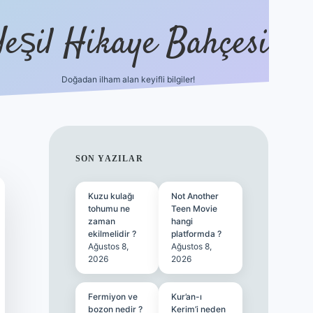
Yeşil Hikaye Bahçesi
Doğadan ilham alan keyifli bilgiler!
ilbet güncel giriş adresi
ilbet mobi
SIDEBAR
SON YAZILAR
Kuzu kulağı
Not Another
tohumu ne
Teen Movie
zaman
hangi
ekilmelidir ?
platformda ?
Ağustos 8,
Ağustos 8,
2026
2026
Fermiyon ve
Kur’an-ı
bozon nedir ?
Kerim’i neden