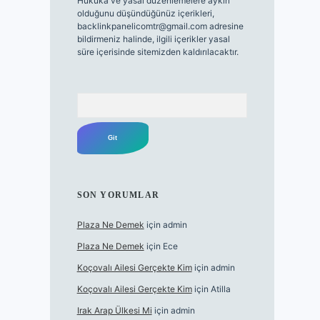
Hukuka ve yasal düzenlemelere aykırı
olduğunu düşündüğünüz içerikleri,
backlinkpanelicomtr@gmail.com
adresine
bildirmeniz halinde, ilgili içerikler yasal
süre içerisinde sitemizden kaldırılacaktır.
Arama
SON YORUMLAR
Plaza Ne Demek
için
admin
Plaza Ne Demek
için
Ece
Koçovalı Ailesi Gerçekte Kim
için
admin
Koçovalı Ailesi Gerçekte Kim
için
Atilla
Irak Arap Ülkesi Mi
için
admin