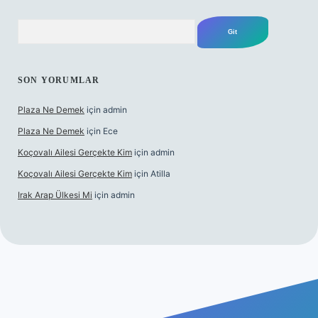
Arama
SON YORUMLAR
Plaza Ne Demek
için
admin
Plaza Ne Demek
için
Ece
Koçovalı Ailesi Gerçekte Kim
için
admin
Koçovalı Ailesi Gerçekte Kim
için
Atilla
Irak Arap Ülkesi Mi
için
admin
ilbet mobil giriş
ilbet giriş
betexper