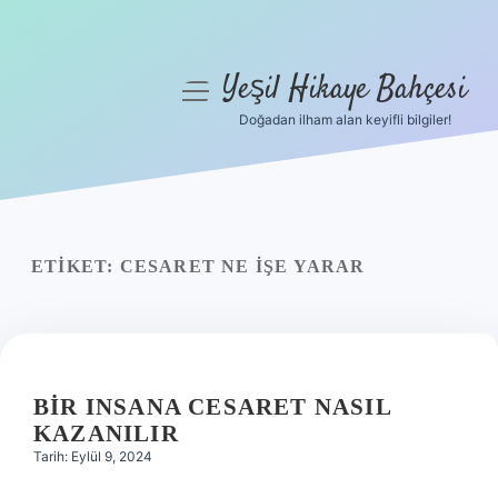
Yeşil Hikaye Bahçesi
menüyü
aç
Doğadan ilham alan keyifli bilgiler!
Anasayfa
Gizlilik Politikası
Yasal Uyarı
ETIKET:
CESARET NE IŞE YARAR
Hakkımızda
BIR INSANA CESARET NASIL
KAZANILIR
Tarih: Eylül 9, 2024