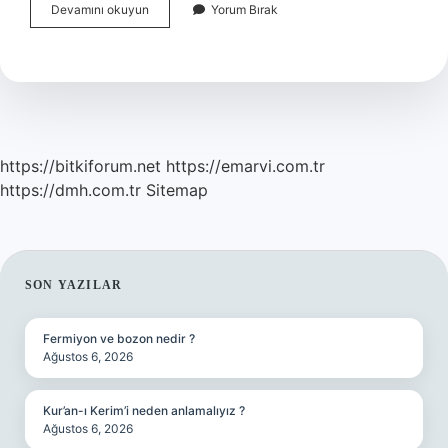
Bir
Devamını okuyun
Yorum Bırak
Insana
Cesaret
Nasıl
Kazanılır
https://bitkiforum.net
https://emarvi.com.tr
https://dmh.com.tr
Sitemap
SIDEBAR
SON YAZILAR
Fermiyon ve bozon nedir ?
Ağustos 6, 2026
Kur’an-ı Kerim’i neden anlamalıyız ?
Ağustos 6, 2026