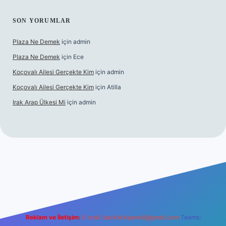
SON YORUMLAR
Plaza Ne Demek
için
admin
Plaza Ne Demek
için
Ece
Koçovalı Ailesi Gerçekte Kim
için
admin
Koçovalı Ailesi Gerçekte Kim
için
Atilla
Irak Arap Ülkesi Mi
için
admin
i
ilbet mobil giriş
ilbet giriş
betexper
Reklam ve İletişim:
E-mail:
backlinkpaneli@gmail.com
Teams: