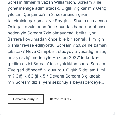
Scream filmlerini yazan Williamson, Scream 7 ile
yönetmenliğe adım atacak. Çığlık 7 çıkar mı? Genç
yıldızın, Çarşamba’nın 2. sezonunun çekim
takviminin çakışması ve Spyglass Studio’nun Jenna
Ortega kovulmadan önce bundan haberdar olması
nedeniyle Scream 7’de olmayacağı belirtiliyor.
Barrera kovulmadan önce bile bir sonraki film için
planlar revize ediliyordu. Scream 7 2024 ne zaman
çıkacak? Neve Campbell, stüdyoyla yaşadığı maaş
anlaşmazlığı nedeniyle Haziran 2022’de korku-
gerilim dizisi Scream’den ayrıldıktan sonra Scream
7’ye geri döneceğini duyurdu. Çığlık 5 devam filmi
mi? Çığlık 6Çığlık 5 / Devamı Scream 8 çıkacak
mı? Scream dizisi yeni sezonuyla beyazperdeye…
Çığlık
Devamını okuyun
Yorum Bırak
7
Olacak
Mı