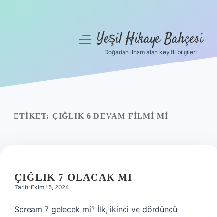
Yeşil Hikaye Bahçesi
menüyü
aç
Doğadan ilham alan keyifli bilgiler!
Anasayfa
Gizlilik Politikası
Yasal Uyarı
ETIKET:
ÇIĞLIK 6 DEVAM FILMI MI
Hakkımızda
ÇIĞLIK 7 OLACAK MI
Tarih: Ekim 15, 2024
Scream 7 gelecek mi? İlk, ikinci ve dördüncü