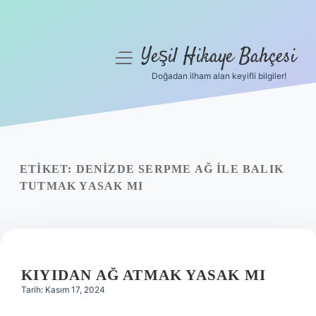
Yeşil Hikaye Bahçesi
menüyü
aç
Doğadan ilham alan keyifli bilgiler!
Anasayfa
Gizlilik Politikası
Yasal Uyarı
ETIKET:
DENIZDE SERPME AĞ ILE BALIK
TUTMAK YASAK MI
Hakkımızda
KIYIDAN AĞ ATMAK YASAK MI
Tarih: Kasım 17, 2024