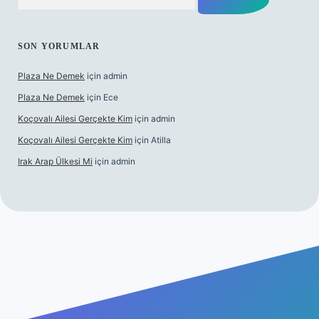
SON YORUMLAR
Plaza Ne Demek
için
admin
Plaza Ne Demek
için
Ece
Koçovalı Ailesi Gerçekte Kim
için
admin
Koçovalı Ailesi Gerçekte Kim
için
Atilla
Irak Arap Ülkesi Mi
için
admin
lbet mobil giriş
ilbet giriş
betexper