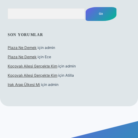
Arama
SON YORUMLAR
Plaza Ne Demek
için
admin
Plaza Ne Demek
için
Ece
Koçovalı Ailesi Gerçekte Kim
için
admin
Koçovalı Ailesi Gerçekte Kim
için
Atilla
Irak Arap Ülkesi Mi
için
admin
lbet mobil giriş
ilbet giriş
betexper