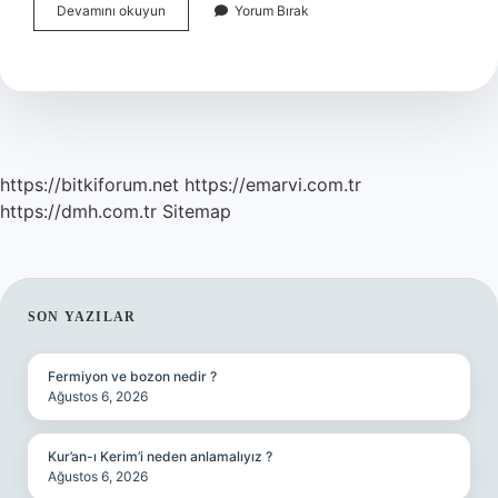
Temin
Devamını okuyun
Yorum Bırak
Etmek
Deyim
Midir
https://bitkiforum.net
https://emarvi.com.tr
https://dmh.com.tr
Sitemap
SIDEBAR
SON YAZILAR
Fermiyon ve bozon nedir ?
Ağustos 6, 2026
Kur’an-ı Kerim’i neden anlamalıyız ?
Ağustos 6, 2026