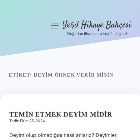
Yeşil Hikaye Bahçesi
menüyü
aç
Doğadan ilham alan keyifli bilgiler!
Anasayfa
Gizlilik Politikası
Yasal Uyarı
ETIKET:
DEYIM ÖRNEK VERIR MISIN
Hakkımızda
TEMIN ETMEK DEYIM MIDIR
Tarih: Ekim 25, 2024
Deyim olup olmadığını nasıl anlarız? Deyimler,