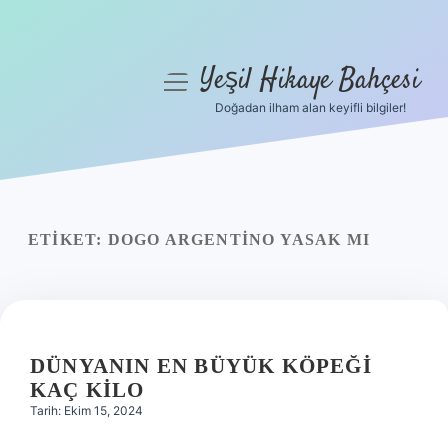
Yeşil Hikaye Bahçesi
menüyü
aç
Doğadan ilham alan keyifli bilgiler!
Anasayfa
Gizlilik Politikası
Yasal Uyarı
ETIKET:
DOGO ARGENTINO YASAK MI
Hakkımızda
DÜNYANIN EN BÜYÜK KÖPEĞI
KAÇ KILO
Tarih: Ekim 15, 2024