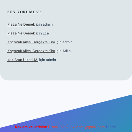
SON YORUMLAR
Plaza Ne Demek
için
admin
Plaza Ne Demek
için
Ece
Koçovalı Ailesi Gerçekte Kim
için
admin
Koçovalı Ailesi Gerçekte Kim
için
Atilla
Irak Arap Ülkesi Mi
için
admin
i
ilbet mobil giriş
ilbet giriş
betexper
Reklam ve İletişim:
E-mail:
backlinkpaneli@gmail.com
Teams: