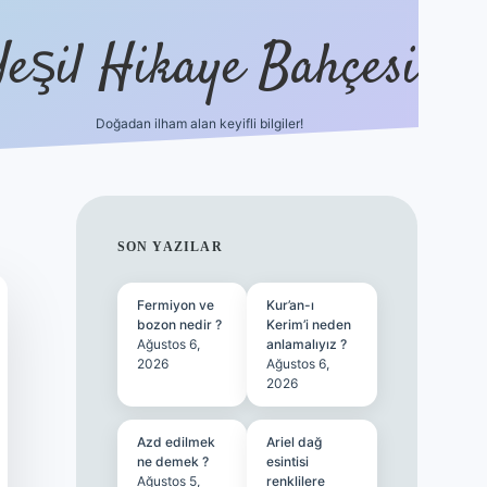
Yeşil Hikaye Bahçesi
Doğadan ilham alan keyifli bilgiler!
ilbet güncel giriş adresi
ilbet 
SIDEBAR
SON YAZILAR
Fermiyon ve
Kur’an-ı
bozon nedir ?
Kerim’i neden
Ağustos 6,
anlamalıyız ?
2026
Ağustos 6,
2026
Azd edilmek
Ariel dağ
ne demek ?
esintisi
Ağustos 5,
renklilere