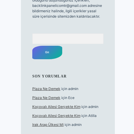
olduğunu düşündüğünüz içerikleri,
backlinkpanelicomtr@gmail.com
adresine
bildirmeniz halinde, ilgili içerikler yasal
süre içerisinde sitemizden kaldırılacaktır.
Arama
SON YORUMLAR
Plaza Ne Demek
için
admin
Plaza Ne Demek
için
Ece
Koçovalı Ailesi Gerçekte Kim
için
admin
Koçovalı Ailesi Gerçekte Kim
için
Atilla
Irak Arap Ülkesi Mi
için
admin