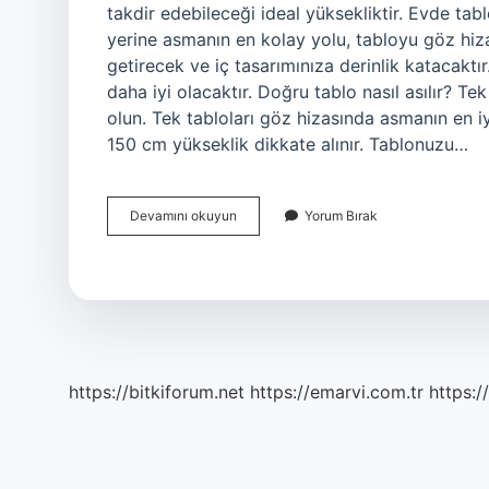
takdir edebileceği ideal yüksekliktir. Evde tab
yerine asmanın en kolay yolu, tabloyu göz hiza
getirecek ve iç tasarımınıza derinlik katacaktı
daha iyi olacaktır. Doğru tablo nasıl asılır? T
olun. Tek tabloları göz hizasında asmanın en 
150 cm yükseklik dikkate alınır. Tablonuzu…
Iki
Devamını okuyun
Yorum Bırak
Tablo
Arasında
Kaç
Cm
Olmalı
https://bitkiforum.net
https://emarvi.com.tr
https:/