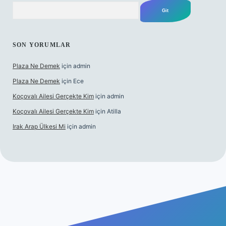
Arama
SON YORUMLAR
Plaza Ne Demek
için
admin
Plaza Ne Demek
için
Ece
Koçovalı Ailesi Gerçekte Kim
için
admin
Koçovalı Ailesi Gerçekte Kim
için
Atilla
Irak Arap Ülkesi Mi
için
admin
lbet mobil giriş
ilbet giriş
betexper