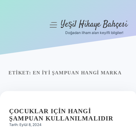
Yeşil Hikaye Bahçesi
menüyü
aç
Doğadan ilham alan keyifli bilgiler!
Anasayfa
Gizlilik Politikası
Yasal Uyarı
ETIKET:
EN IYI ŞAMPUAN HANGI MARKA
Hakkımızda
ÇOCUKLAR IÇIN HANGI
ŞAMPUAN KULLANILMALIDIR
Tarih: Eylül 8, 2024