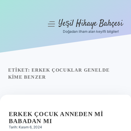
Yeşil Hikaye Bahçesi
menüyü
aç
Doğadan ilham alan keyifli bilgiler!
Anasayfa
Gizlilik Politikası
Yasal Uyarı
ETIKET:
ERKEK ÇOCUKLAR GENELDE
KIME BENZER
Hakkımızda
ERKEK ÇOCUK ANNEDEN MI
BABADAN MI
Tarih: Kasım 6, 2024