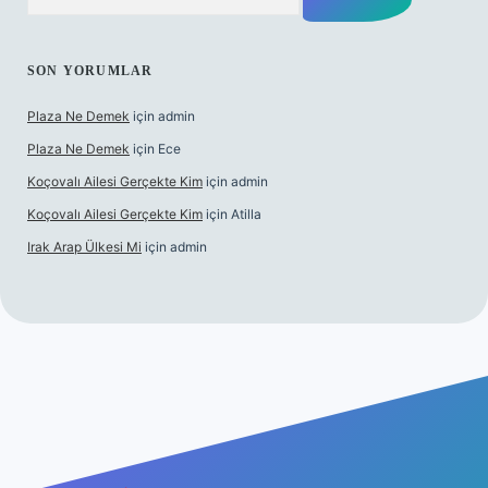
SON YORUMLAR
Plaza Ne Demek
için
admin
Plaza Ne Demek
için
Ece
Koçovalı Ailesi Gerçekte Kim
için
admin
Koçovalı Ailesi Gerçekte Kim
için
Atilla
Irak Arap Ülkesi Mi
için
admin
lbet mobil giriş
ilbet giriş
betexper