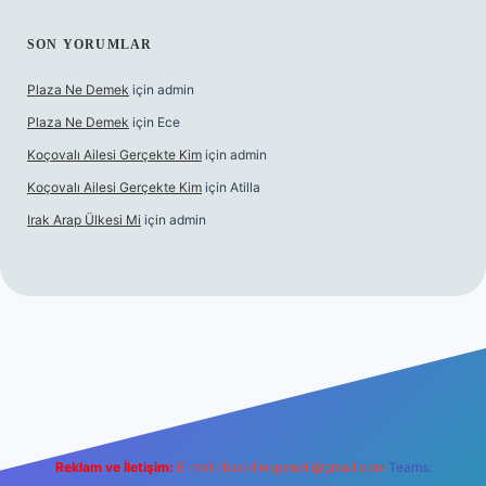
SON YORUMLAR
Plaza Ne Demek
için
admin
Plaza Ne Demek
için
Ece
Koçovalı Ailesi Gerçekte Kim
için
admin
Koçovalı Ailesi Gerçekte Kim
için
Atilla
Irak Arap Ülkesi Mi
için
admin
i
ilbet mobil giriş
ilbet giriş
betexper
Reklam ve İletişim:
E-mail:
backlinkpaneli@gmail.com
Teams: