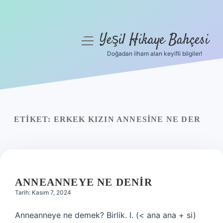
Yeşil Hikaye Bahçesi
menüyü
aç
Doğadan ilham alan keyifli bilgiler!
Anasayfa
Gizlilik Politikası
Yasal Uyarı
ETIKET:
ERKEK KIZIN ANNESINE NE DER
Hakkımızda
ANNEANNEYE NE DENIR
Tarih: Kasım 7, 2024
Anneanneye ne demek? Birlik. I. (< ana ana + si)