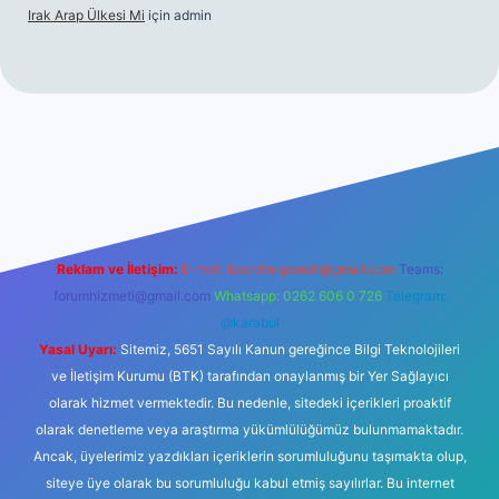
Irak Arap Ülkesi Mi
için
admin
ilbet mobil giriş
ilbet giriş
betexper
Reklam ve İletişim:
E-mail:
backlinkpaneli@gmail.com
Teams:
forumhizmeti@gmail.com
Whatsapp: 0262 606 0 726
Telegram:
@karabul
Yasal Uyarı:
Sitemiz, 5651 Sayılı Kanun gereğince Bilgi Teknolojileri
ve İletişim Kurumu (BTK) tarafından onaylanmış bir Yer Sağlayıcı
olarak hizmet vermektedir. Bu nedenle, sitedeki içerikleri proaktif
olarak denetleme veya araştırma yükümlülüğümüz bulunmamaktadır.
Ancak, üyelerimiz yazdıkları içeriklerin sorumluluğunu taşımakta olup,
siteye üye olarak bu sorumluluğu kabul etmiş sayılırlar. Bu internet