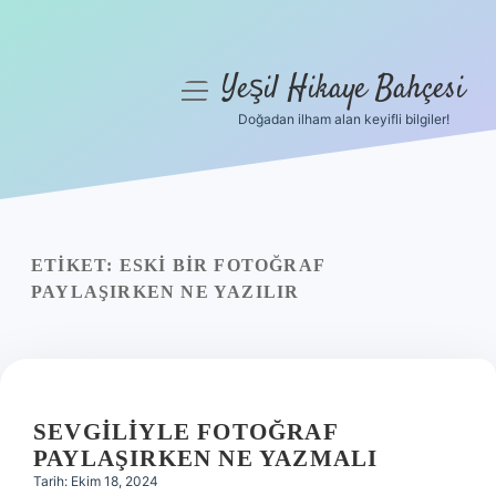
Yeşil Hikaye Bahçesi
menüyü
aç
Doğadan ilham alan keyifli bilgiler!
Anasayfa
Gizlilik Politikası
Yasal Uyarı
ETIKET:
ESKI BIR FOTOĞRAF
PAYLAŞIRKEN NE YAZILIR
Hakkımızda
SEVGILIYLE FOTOĞRAF
PAYLAŞIRKEN NE YAZMALI
Tarih: Ekim 18, 2024