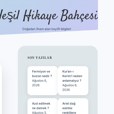
Yeşil Hikaye Bahçesi
Doğadan ilham alan keyifli bilgiler!
ilbet güncel giriş adresi
ilbet mo
SIDEBAR
SON YAZILAR
Fermiyon ve
Kur’an-ı
bozon nedir ?
Kerim’i neden
Ağustos 6,
anlamalıyız ?
2026
Ağustos 6,
2026
Azd edilmek
Ariel dağ
ne demek ?
esintisi
Ağustos 5,
renklilere