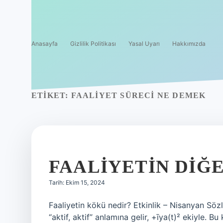
Anasayfa
Gizlilik Politikası
Yasal Uyarı
Hakkımızda
ETIKET:
FAALIYET SÜRECI NE DEMEK
FAALIYETIN DIĞE
Tarih: Ekim 15, 2024
Faaliyetin kökü nedir? Etkinlik – Nisanyan Sözlüğü. Arapça fˁl, faˁ
“aktif, aktif” anlamına gelir, +īya(t)² ekiyle. Bu kelime Arapça faˁala َلَ