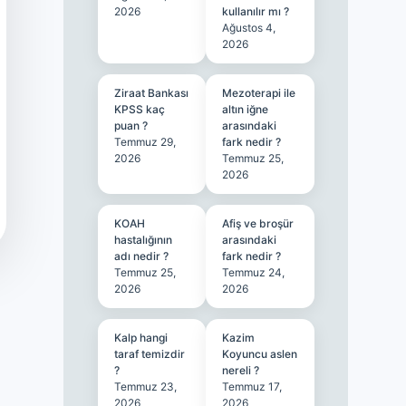
2026
kullanılır mı ?
Ağustos 4,
2026
Ziraat Bankası
Mezoterapi ile
KPSS kaç
altın iğne
puan ?
arasındaki
Temmuz 29,
fark nedir ?
2026
Temmuz 25,
2026
KOAH
Afiş ve broşür
hastalığının
arasındaki
adı nedir ?
fark nedir ?
Temmuz 25,
Temmuz 24,
2026
2026
Kalp hangi
Kazim
taraf temizdir
Koyuncu aslen
?
nereli ?
Temmuz 23,
Temmuz 17,
2026
2026