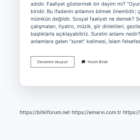
adıdır. Faaliyet göstermek bir deyim mi? “Oyun
biridir. Bu ifadenin anlamını bilmek önemlidir
mümkün değildir. Sosyal faaliyet ne demek? Sos
çalışmaları, tiyatro, müzik, şiir dinletileri, gezil
başlıklarla açıklayabiliriz. Suretin anlamı nedir
anlamlara gelen “suret” kelimesi, İslam felsef
Faaliyetin
Devamını okuyun
Yorum Bırak
Diğer
Adı
Nedir
https://bitkiforum.net
https://emarvi.com.tr
https:/