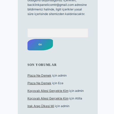
olduğunu düşündüğünüz içerikleri,
backlinkpanelicomtr@gmail.com
adresine
bildirmeniz halinde, ilgili içerikler yasal
süre içerisinde sitemizden kaldırılacaktır.
Arama
SON YORUMLAR
Plaza Ne Demek
için
admin
Plaza Ne Demek
için
Ece
Koçovalı Ailesi Gerçekte Kim
için
admin
Koçovalı Ailesi Gerçekte Kim
için
Atilla
Irak Arap Ülkesi Mi
için
admin