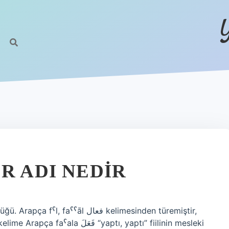
R ADI NEDIR
ˁāl فعال kelimesinden türemiştir,
فَع “yaptı, yaptı” fiilinin mesleki