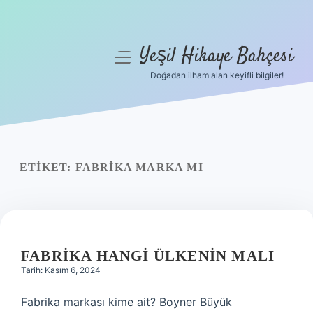
Yeşil Hikaye Bahçesi
menüyü
aç
Doğadan ilham alan keyifli bilgiler!
Anasayfa
Gizlilik Politikası
Yasal Uyarı
ETIKET:
FABRIKA MARKA MI
Hakkımızda
FABRIKA HANGI ÜLKENIN MALI
Tarih: Kasım 6, 2024
Fabrika markası kime ait? Boyner Büyük