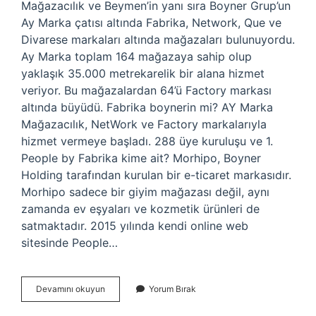
Mağazacılık ve Beymen’in yanı sıra Boyner Grup’un
Ay Marka çatısı altında Fabrika, Network, Que ve
Divarese markaları altında mağazaları bulunuyordu.
Ay Marka toplam 164 mağazaya sahip olup
yaklaşık 35.000 metrekarelik bir alana hizmet
veriyor. Bu mağazalardan 64’ü Factory markası
altında büyüdü. Fabrika boynerin mi? AY Marka
Mağazacılık, NetWork ve Factory markalarıyla
hizmet vermeye başladı. 288 üye kuruluşu ve 1.
People by Fabrika kime ait? Morhipo, Boyner
Holding tarafından kurulan bir e-ticaret markasıdır.
Morhipo sadece bir giyim mağazası değil, aynı
zamanda ev eşyaları ve kozmetik ürünleri de
satmaktadır. 2015 yılında kendi online web
sitesinde People…
Fabrika
Devamını okuyun
Yorum Bırak
Hangi
Ülkenin