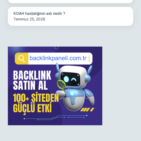
KOAH hastalığının adı nedir ?
Temmuz 25, 2026