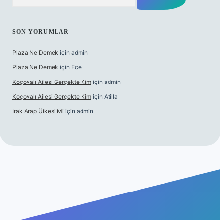
SON YORUMLAR
Plaza Ne Demek
için
admin
Plaza Ne Demek
için
Ece
Koçovalı Ailesi Gerçekte Kim
için
admin
Koçovalı Ailesi Gerçekte Kim
için
Atilla
Irak Arap Ülkesi Mi
için
admin
i
ilbet mobil giriş
ilbet giriş
betexper