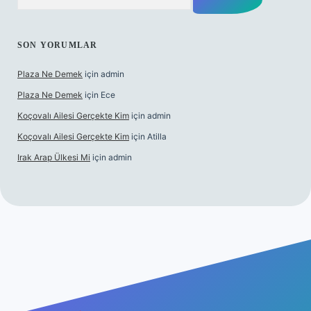
SON YORUMLAR
Plaza Ne Demek
için
admin
Plaza Ne Demek
için
Ece
Koçovalı Ailesi Gerçekte Kim
için
admin
Koçovalı Ailesi Gerçekte Kim
için
Atilla
Irak Arap Ülkesi Mi
için
admin
lbet mobil giriş
ilbet giriş
betexper