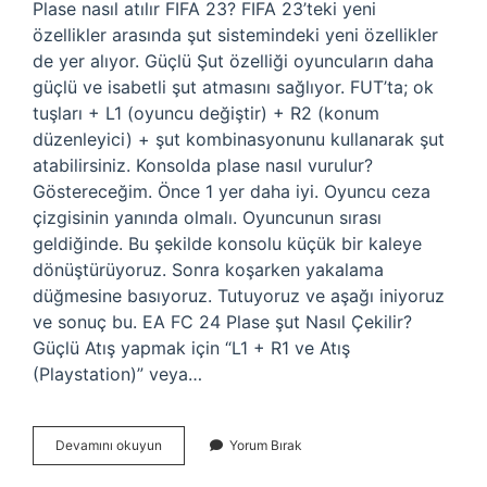
Plase nasıl atılır FIFA 23? FIFA 23’teki yeni
özellikler arasında şut sistemindeki yeni özellikler
de yer alıyor. Güçlü Şut özelliği oyuncuların daha
güçlü ve isabetli şut atmasını sağlıyor. FUT’ta; ok
tuşları + L1 (oyuncu değiştir) + R2 (konum
düzenleyici) + şut kombinasyonunu kullanarak şut
atabilirsiniz. Konsolda plase nasıl vurulur?
Göstereceğim. Önce 1 yer daha iyi. Oyuncu ceza
çizgisinin yanında olmalı. Oyuncunun sırası
geldiğinde. Bu şekilde konsolu küçük bir kaleye
dönüştürüyoruz. Sonra koşarken yakalama
düğmesine basıyoruz. Tutuyoruz ve aşağı iniyoruz
ve sonuç bu. EA FC 24 Plase şut Nasıl Çekilir?
Güçlü Atış yapmak için “L1 + R1 ve Atış
(Playstation)” veya…
Fifa
Devamını okuyun
Yorum Bırak
2023
Plase