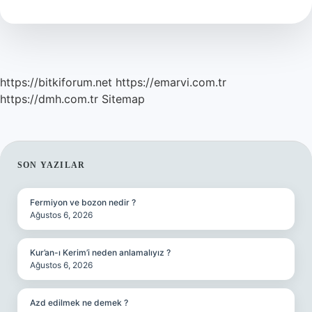
Nasıl
Vurulur
https://bitkiforum.net
https://emarvi.com.tr
https://dmh.com.tr
Sitemap
SIDEBAR
SON YAZILAR
Fermiyon ve bozon nedir ?
Ağustos 6, 2026
Kur’an-ı Kerim’i neden anlamalıyız ?
Ağustos 6, 2026
Azd edilmek ne demek ?