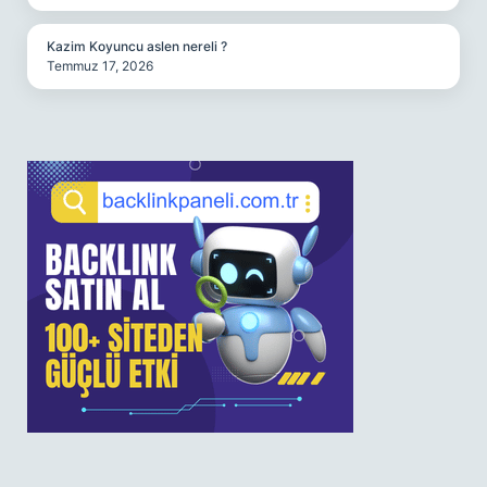
Kazim Koyuncu aslen nereli ?
Temmuz 17, 2026