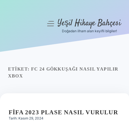
Yeşil Hikaye Bahçesi
menüyü
aç
Doğadan ilham alan keyifli bilgiler!
Anasayfa
Gizlilik Politikası
Yasal Uyarı
ETIKET:
FC 24 GÖKKUŞAĞI NASIL YAPILIR
XBOX
Hakkımızda
FIFA 2023 PLASE NASIL VURULUR
Tarih: Kasım 29, 2024