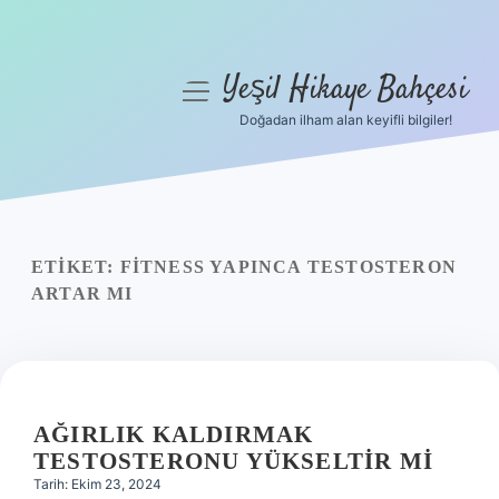
Yeşil Hikaye Bahçesi
menüyü
aç
Doğadan ilham alan keyifli bilgiler!
Anasayfa
Gizlilik Politikası
Yasal Uyarı
ETIKET:
FITNESS YAPINCA TESTOSTERON
ARTAR MI
Hakkımızda
AĞIRLIK KALDIRMAK
TESTOSTERONU YÜKSELTIR MI
Tarih: Ekim 23, 2024