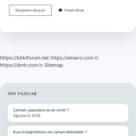
Ağırlık
Devamını okuyun
Yorum Bırak
Kaldırmak
Testosteronu
Yükseltir
Mi
https://bitkiforum.net
https://emarvi.com.tr
https://dmh.com.tr
Sitemap
SIDEBAR
SON YAZILAR
Çömlek yapanlara ne ad verilir ?
Ağustos 9, 2026
Kuzu kulağı tohumu ne zaman ekilmelidir ?