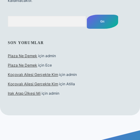
kaldırılacaktır.
Arama
SON YORUMLAR
Plaza Ne Demek
için
admin
Plaza Ne Demek
için
Ece
Koçovalı Ailesi Gerçekte Kim
için
admin
Koçovalı Ailesi Gerçekte Kim
için
Atilla
Irak Arap Ülkesi Mi
için
admin
lbet mobil giriş
ilbet giriş
betexper