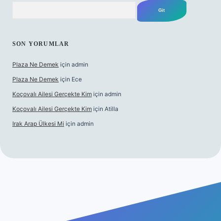
Arama
SON YORUMLAR
Plaza Ne Demek
için
admin
Plaza Ne Demek
için
Ece
Koçovalı Ailesi Gerçekte Kim
için
admin
Koçovalı Ailesi Gerçekte Kim
için
Atilla
Irak Arap Ülkesi Mi
için
admin
lbet mobil giriş
ilbet giriş
betexper