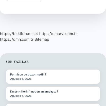
Ne
Yardımı
Var
https://bitkiforum.net
https://emarvi.com.tr
https://dmh.com.tr
Sitemap
SIDEBAR
SON YAZILAR
Fermiyon ve bozon nedir ?
Ağustos 6, 2026
Kur’an-ı Kerim’i neden anlamalıyız ?
Ağustos 6, 2026