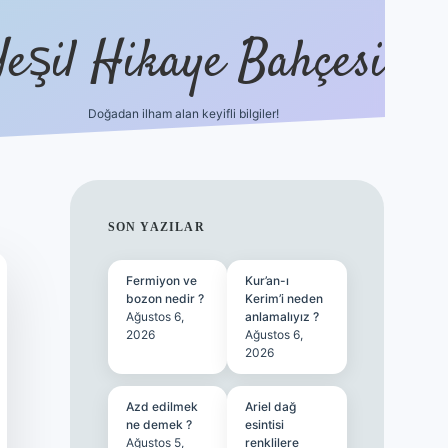
Yeşil Hikaye Bahçesi
Doğadan ilham alan keyifli bilgiler!
ilbet güncel giriş adresi
ilbet mob
SIDEBAR
SON YAZILAR
Fermiyon ve
Kur’an-ı
bozon nedir ?
Kerim’i neden
Ağustos 6,
anlamalıyız ?
2026
Ağustos 6,
2026
Azd edilmek
Ariel dağ
ne demek ?
esintisi
Ağustos 5,
renklilere