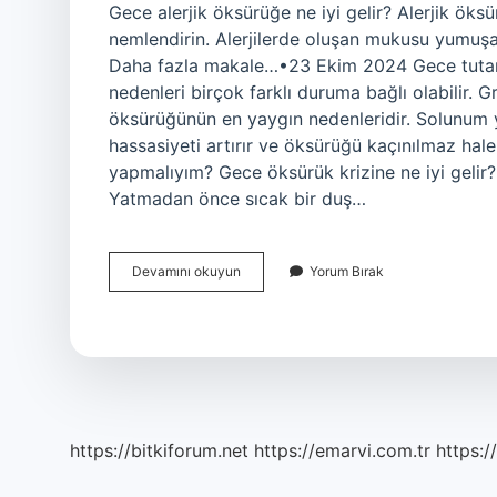
Gece alerjik öksürüğe ne iyi gelir? Alerjik öksü
nemlendirin. Alerjilerde oluşan mukusu yumuşat
Daha fazla makale…•23 Ekim 2024 Gece tutan 
nedenleri birçok farklı duruma bağlı olabilir. G
öksürüğünün en yaygın nedenleridir. Solunum yo
hassasiyeti artırır ve öksürüğü kaçınılmaz ha
yapmalıyım? Gece öksürük krizine ne iyi gelir? 
Yatmadan önce sıcak bir duş…
Alerjik
Devamını okuyun
Yorum Bırak
Öksürük
Neden
Gece
Artar
https://bitkiforum.net
https://emarvi.com.tr
https:/