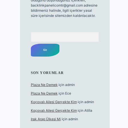
olduğunu düşündüğünüz içerikleri,
backlinkpanelicomtr@gmail.com
adresine
bildirmeniz halinde, ilgili içerikler yasal
süre içerisinde sitemizden kaldırılacaktır.
Arama
SON YORUMLAR
Plaza Ne Demek
için
admin
Plaza Ne Demek
için
Ece
Koçovalı Ailesi Gerçekte Kim
için
admin
Koçovalı Ailesi Gerçekte Kim
için
Atilla
Irak Arap Ülkesi Mi
için
admin