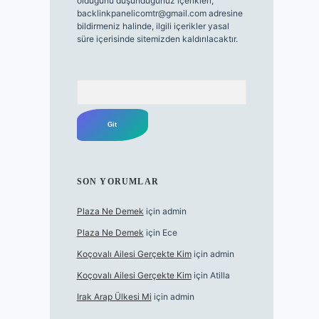
olduğunu düşündüğünüz içerikleri,
backlinkpanelicomtr@gmail.com
adresine
bildirmeniz halinde, ilgili içerikler yasal
süre içerisinde sitemizden kaldırılacaktır.
Arama
SON YORUMLAR
Plaza Ne Demek
için
admin
Plaza Ne Demek
için
Ece
Koçovalı Ailesi Gerçekte Kim
için
admin
Koçovalı Ailesi Gerçekte Kim
için
Atilla
Irak Arap Ülkesi Mi
için
admin