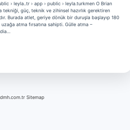
ublic › leyla..tr › app › public › leyla.turkmen O Brian
tekniği, güç, teknik ve zihinsel hazırlık gerektiren
adır. Burada atlet, geriye dönük bir duruşla başlayıp 180
uzağa atma fırsatına sahipti. Gülle atma –
edia…
/dmh.com.tr
Sitemap