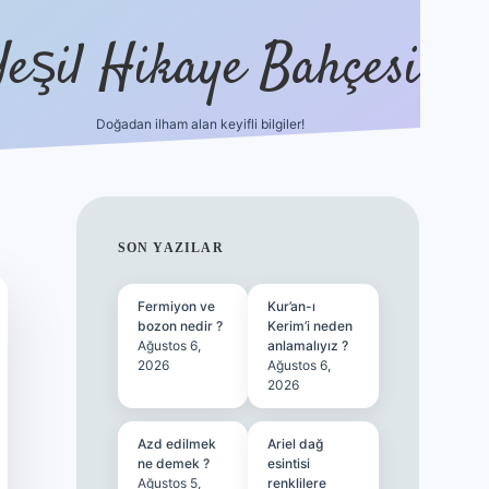
Yeşil Hikaye Bahçesi
Doğadan ilham alan keyifli bilgiler!
ilbet güncel giriş adresi
ilbet mobi
SIDEBAR
SON YAZILAR
Fermiyon ve
Kur’an-ı
bozon nedir ?
Kerim’i neden
Ağustos 6,
anlamalıyız ?
2026
Ağustos 6,
2026
Azd edilmek
Ariel dağ
ne demek ?
esintisi
Ağustos 5,
renklilere