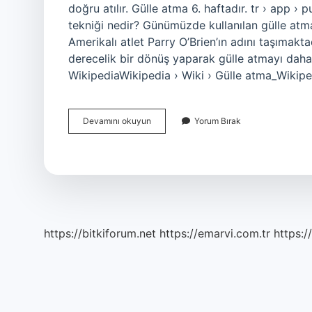
doğru atılır. Gülle atma 6. haftadır. tr › app › p
tekniği nedir? Günümüzde kullanılan gülle atma 
Amerikalı atlet Parry O’Brien’ın adını taşımakt
derecelik bir dönüş yaparak gülle atmayı daha 
WikipediaWikipedia › Wiki › Gülle atma_Wikip
Gülle
Devamını okuyun
Yorum Bırak
Atma
Ölçümü
Nasıl
Yapılır
https://bitkiforum.net
https://emarvi.com.tr
https:/