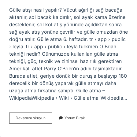
Gülle atışı nasıl yapılır? Vücut ağırlığı sağ bacağa
aktarılır, sol bacak kaldırılır, sol ayak kama üzerine
desteklenir, sol kol atış yönünde açıldıktan sonra
sağ ayak atış yönüne çevrilir ve gülle omuzdan öne
doğru atılır. Gülle atma 6. haftadır. tr › app › public
› leyla..tr › app › public › leyla.turkmen O Brian
tekniği nedir? Günümüzde kullanılan gülle atma
tekniği, güç, teknik ve zihinsel hazırlık gerektiren
Amerikalı atlet Parry O’Brien’ın adını taşımaktadır.
Burada atlet, geriye dönük bir duruşla başlayıp 180
derecelik bir dönüş yaparak gülle atmayı daha
uzağa atma fırsatına sahipti. Gülle atma –
WikipediaWikipedia › Wiki › Gülle atma_Wikipedia…
Gülle
Devamını okuyun
Yorum Bırak
Atma
Ölçümü
Nasıl