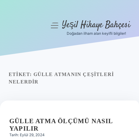
Yeşil Hikaye Bahçesi
menüyü
aç
Doğadan ilham alan keyifli bilgiler!
Anasayfa
Gizlilik Politikası
Yasal Uyarı
ETIKET:
GÜLLE ATMANIN ÇEŞITLERI
NELERDIR
Hakkımızda
GÜLLE ATMA ÖLÇÜMÜ NASIL
YAPILIR
Tarih: Eylül 29, 2024