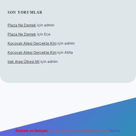
SON YORUMLAR
Plaza Ne Demek
için
admin
Plaza Ne Demek
için
Ece
Koçovalı Ailesi Gerçekte Kim
için
admin
Koçovalı Ailesi Gerçekte Kim
için
Atilla
Irak Arap Ülkesi Mi
için
admin
i
ilbet mobil giriş
ilbet giriş
betexper
Reklam ve İletişim:
E-mail:
backlinkpaneli@gmail.com
Teams: